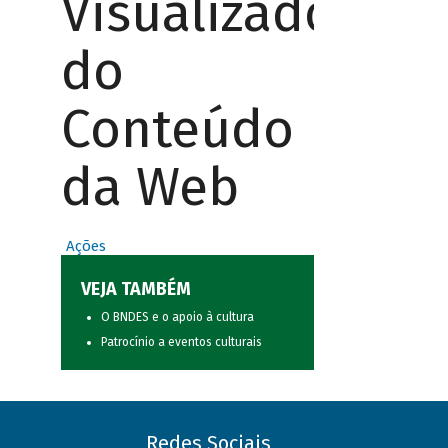
Visualizador
do
Conteúdo
da Web
Ações
VEJA TAMBÉM
O BNDES e o apoio à cultura
Patrocínio a eventos culturais
Redes Sociais