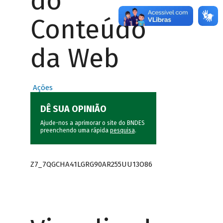
do
Conteúdo
da Web
Ações
DÊ SUA OPINIÃO
Ajude-nos a aprimorar o site do BNDES
preenchendo uma rápida
pesquisa
.
Z7_7QGCHA41LGRG90AR255UU13O86