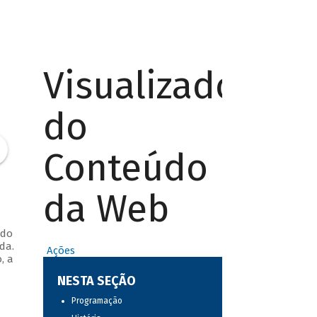
Visualizador
do
Conteúdo
da Web
 do
da.
Ações
, a
NESTA SEÇÃO
Programação