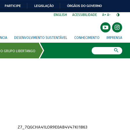
PARTICIPE
LEGISLAÇÃO
ÓRGÃOS DO GOVERNO
⁣
ENGLISH
ACESSIBILIDADE
A+
A-
NCIA
DESENVOLVIMENTO SUSTENTÁVEL
CONHECIMENTO
IMPRENSA
Busca
Z7_7QGCHA41LOR9E0AB4V47KI1863