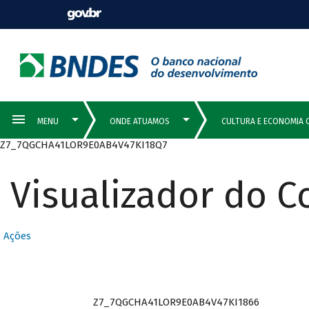
Z7_7QGCHA41LOR9E0AB4V47KI18Q7
Visualizador do 
Ações
Z7_7QGCHA41LOR9E0AB4V47KI1866