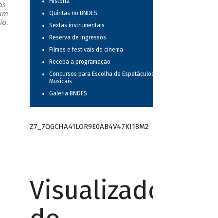
História
os
 um
Quintas no BNDES
io.
Sextas instrumentais
Reserva de ingressos
Filmes e festivais de cinema
Receba a programação
Concursos para Escolha de Espetáculos
Musicais
Galeria BNDES
Z7_7QGCHA41LOR9E0AB4V47KI18M2
Visualizador