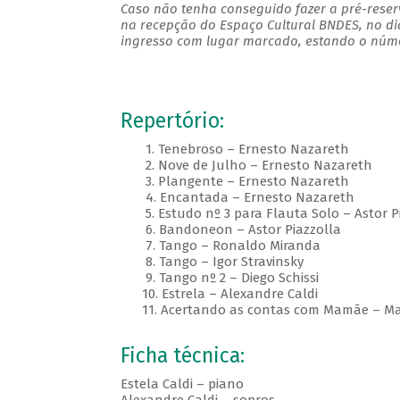
Caso não tenha conseguido fazer a pré-reserv
na recepção do Espaço Cultural BNDES, no di
ingresso com lugar marcado, estando o númer
Repertório:
1. Tenebroso – Ernesto Nazareth
2. Nove de Julho – Ernesto Nazareth
3. Plangente – Ernesto Nazareth
4. Encantada – Ernesto Nazareth
5. Estudo nº 3 para Flauta Solo – Astor P
6. Bandoneon – Astor Piazzolla
7. Tango – Ronaldo Miranda
8. Tango – Igor Stravinsky
9. Tango nº 2 – Diego Schissi
10. Estrela – Alexandre Caldi
11. Acertando as contas com Mamãe – Mar
Ficha técnica:
Estela Caldi – piano