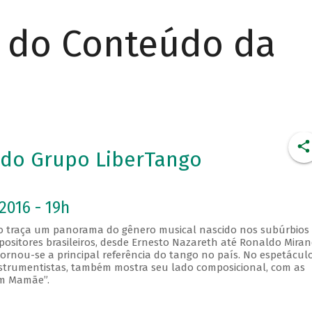
r do Conteúdo da
s do Grupo LiberTango
2016 - 19h
go traça um panorama do gênero musical nascido nos subúrbios
positores brasileiros, desde Ernesto Nazareth até Ronaldo Miran
rnou-se a principal referência do tango no país. No espetáculo
 instrumentistas, também mostra seu lado composicional, com as
om Mamãe”.