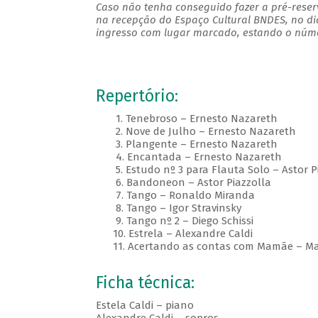
Caso não tenha conseguido fazer a pré-reserv
na recepção do Espaço Cultural BNDES, no di
ingresso com lugar marcado, estando o númer
Repertório:
1. Tenebroso – Ernesto Nazareth
2. Nove de Julho – Ernesto Nazareth
3. Plangente – Ernesto Nazareth
4. Encantada – Ernesto Nazareth
5. Estudo nº 3 para Flauta Solo – Astor P
6. Bandoneon – Astor Piazzolla
7. Tango – Ronaldo Miranda
8. Tango – Igor Stravinsky
9. Tango nº 2 – Diego Schissi
10. Estrela – Alexandre Caldi
11. Acertando as contas com Mamãe – Mar
Ficha técnica:
Estela Caldi – piano