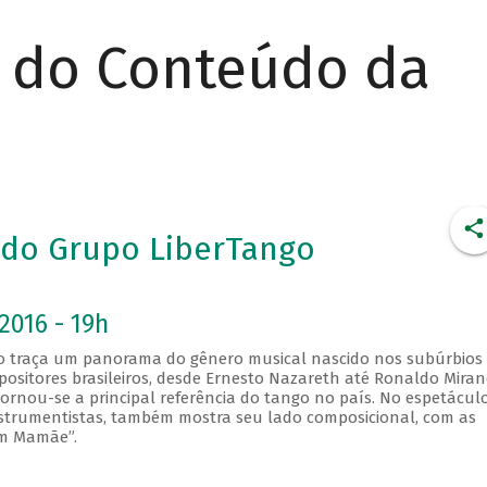
r do Conteúdo da
s do Grupo LiberTango
2016 - 19h
go traça um panorama do gênero musical nascido nos subúrbios
positores brasileiros, desde Ernesto Nazareth até Ronaldo Miran
rnou-se a principal referência do tango no país. No espetáculo
 instrumentistas, também mostra seu lado composicional, com as
om Mamãe”.