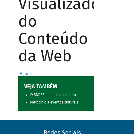
Visualizador
do
Conteúdo
da Web
Ações
VEJA TAMBÉM
O BNDES e o apoio à cultura
Patrocínio a eventos culturais
Redes Sociais