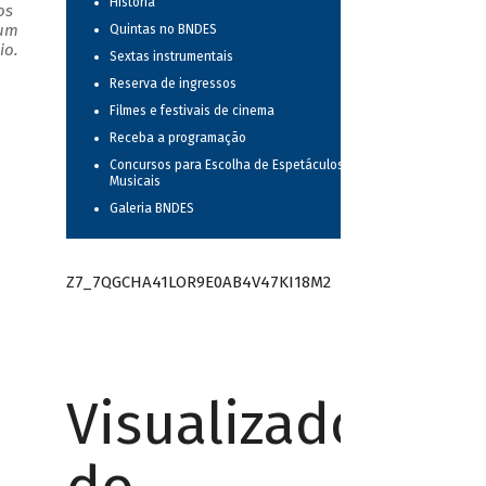
História
os
 um
Quintas no BNDES
io.
Sextas instrumentais
Reserva de ingressos
Filmes e festivais de cinema
Receba a programação
Concursos para Escolha de Espetáculos
Musicais
Galeria BNDES
Z7_7QGCHA41LOR9E0AB4V47KI18M2
Visualizador