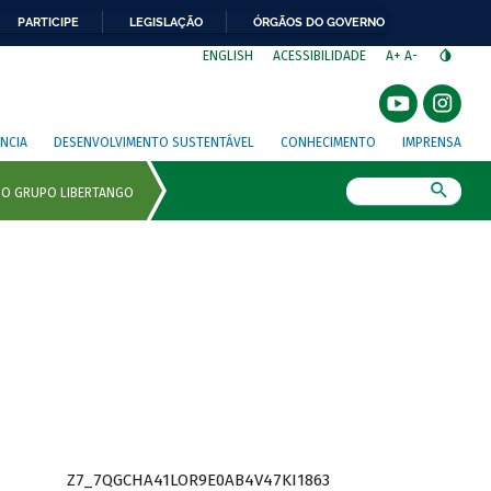
PARTICIPE
LEGISLAÇÃO
ÓRGÃOS DO GOVERNO
⁣
ENGLISH
ACESSIBILIDADE
A+
A-
NCIA
DESENVOLVIMENTO SUSTENTÁVEL
CONHECIMENTO
IMPRENSA
Busca
Z7_7QGCHA41LOR9E0AB4V47KI1863