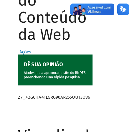
do
Conteúdo
da Web
Ações
DÊ SUA OPINIÃO
Ajude-nos a aprimorar o site do BNDES
preenchendo uma rápida
pesquisa
.
Z7_7QGCHA41LGRG90AR255UU13O86