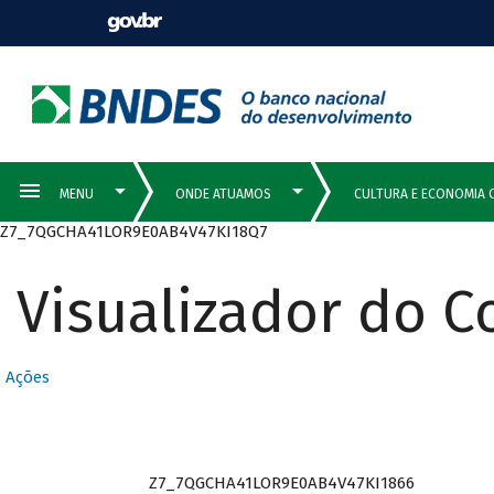
Z7_7QGCHA41LOR9E0AB4V47KI18Q7
Visualizador do 
Ações
Z7_7QGCHA41LOR9E0AB4V47KI1866