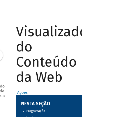
Visualizador
do
Conteúdo
da Web
 do
da.
Ações
, a
NESTA SEÇÃO
Programação