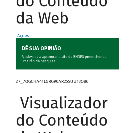
do Conteúdo
da Web
Ações
DÊ SUA OPINIÃO
Ajude-nos a aprimorar o site do BNDES preenchendo
uma rápida
pesquisa
.
Z7_7QGCHA41LGRG90AR255UU13O86
Visualizador
do Conteúdo