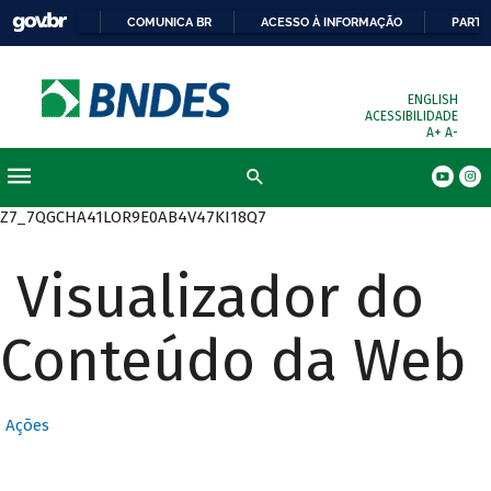
COMUNICA BR
ACESSO À INFORMAÇÃO
PARTI
ENGLISH
ACESSIBILIDADE
A+
A-
Busca
Z7_7QGCHA41LOR9E0AB4V47KI18Q7
Visualizador do
Conteúdo da Web
Ações