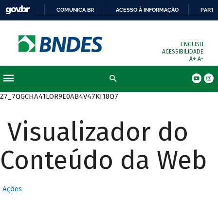
COMUNICA BR
ACESSO À INFORMAÇÃO
PARTI
ENGLISH
ACESSIBILIDADE
A+
A-
Busca
Z7_7QGCHA41LOR9E0AB4V47KI18Q7
Visualizador do
Conteúdo da Web
Ações