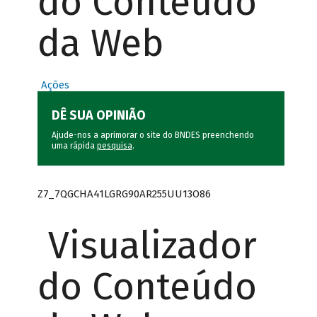
do Conteúdo
da Web
Ações
DÊ SUA OPINIÃO
Ajude-nos a aprimorar o site do BNDES preenchendo
uma rápida
pesquisa
.
Z7_7QGCHA41LGRG90AR255UU13O86
Visualizador
do Conteúdo