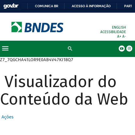
COMUNICA BR
ACESSO À INFORMAÇÃO
PARTI
ENGLISH
ACESSIBILIDADE
A+
A-
Busca
Z7_7QGCHA41LOR9E0AB4V47KI18Q7
Visualizador do
Conteúdo da Web
Ações