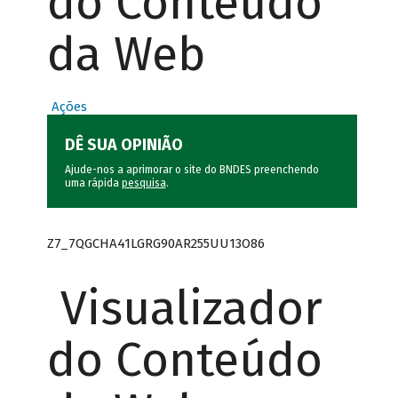
do Conteúdo
da Web
Ações
DÊ SUA OPINIÃO
Ajude-nos a aprimorar o site do BNDES preenchendo
uma rápida
pesquisa
.
Z7_7QGCHA41LGRG90AR255UU13O86
Visualizador
do Conteúdo