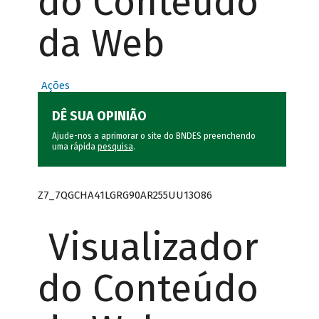
do Conteúdo
da Web
Ações
DÊ SUA OPINIÃO
Ajude-nos a aprimorar o site do BNDES preenchendo
uma rápida
pesquisa
.
Z7_7QGCHA41LGRG90AR255UU13O86
Visualizador
do Conteúdo