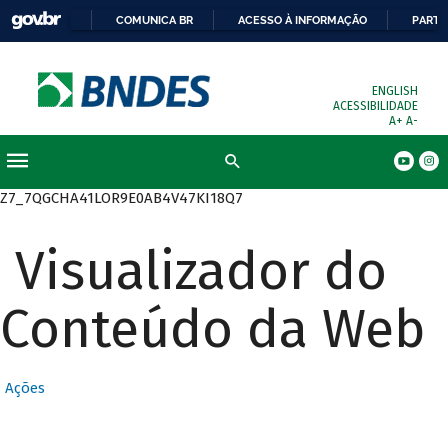
COMUNICA BR
ACESSO À INFORMAÇÃO
PARTI
ENGLISH
ACESSIBILIDADE
A+
A-
Busca
Z7_7QGCHA41LOR9E0AB4V47KI18Q7
Visualizador do
Conteúdo da Web
Ações