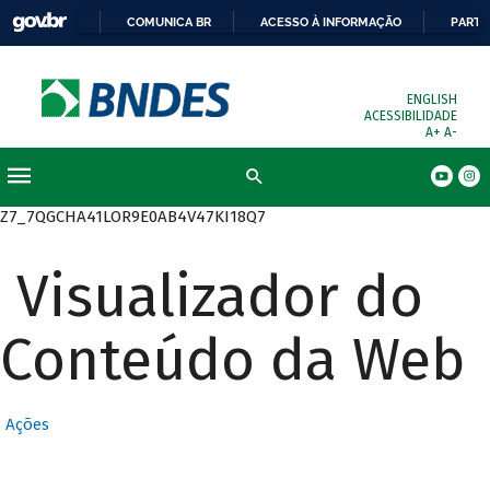
COMUNICA BR
ACESSO À INFORMAÇÃO
PARTI
ENGLISH
ACESSIBILIDADE
A+
A-
Busca
Z7_7QGCHA41LOR9E0AB4V47KI18Q7
Visualizador do
Conteúdo da Web
Ações