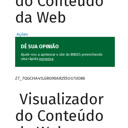
do Conteúdo
da Web
Ações
DÊ SUA OPINIÃO
Ajude-nos a aprimorar o site do BNDES preenchendo
uma rápida
pesquisa
.
Z7_7QGCHA41LGRG90AR255UU13O86
Visualizador
do Conteúdo