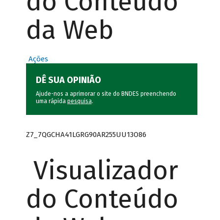
do Conteúdo
da Web
Ações
DÊ SUA OPINIÃO
Ajude-nos a aprimorar o site do BNDES preenchendo
uma rápida
pesquisa
.
Z7_7QGCHA41LGRG90AR255UU13O86
Visualizador
do Conteúdo