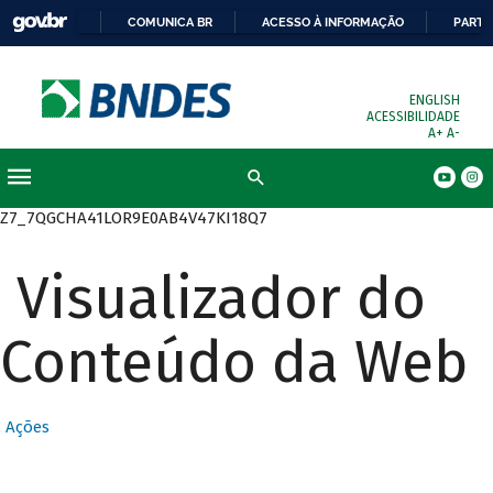
COMUNICA BR
ACESSO À INFORMAÇÃO
PARTI
ENGLISH
ACESSIBILIDADE
A+
A-
Busca
Z7_7QGCHA41LOR9E0AB4V47KI18Q7
Visualizador do
Conteúdo da Web
Ações