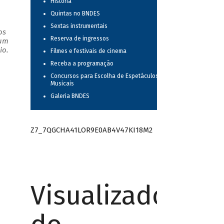
História
Quintas no BNDES
Sextas instrumentais
os
Reserva de ingressos
 um
io.
Filmes e festivais de cinema
Receba a programação
Concursos para Escolha de Espetáculos
Musicais
Galeria BNDES
Z7_7QGCHA41LOR9E0AB4V47KI18M2
Visualizador