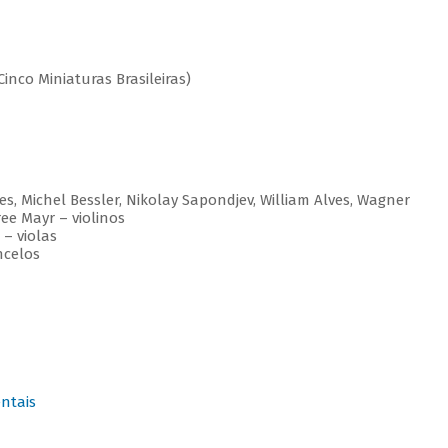
co Miniaturas Brasileiras)
s, Michel Bessler, Nikolay Sapondjev, William Alves, Wagner
iree Mayr – violinos
 – violas
oncelos
ntais