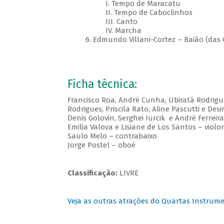
I. Tempo de Maracatu
II. Tempo de Caboclinhos
III. Canto
IV. Marcha
6. Edmundo Villani-Cortez – Baião (das Cin
Ficha técnica:
Francisco Roa, André Cunha, Ubiratã Rodrigue
Rodrigues, Priscila Rato, Aline Pascutti e Des
Denis Golovin, Serghei Iurcik e André Ferreira
Emilia Valova e Lisiane de Los Santos – viol
Saulo Melo – contrabaixo
Jorge Postel – oboé
Classificação:
LIVRE
Veja as outras atrações do Quartas Instrume