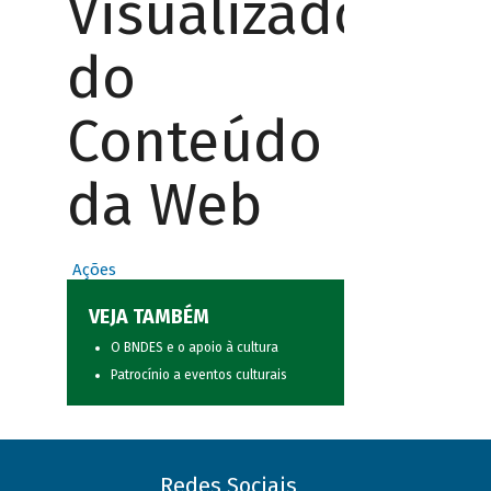
Visualizador
do
Conteúdo
da Web
Ações
VEJA TAMBÉM
O BNDES e o apoio à cultura
Patrocínio a eventos culturais
Redes Sociais