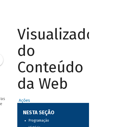
Visualizador
do
Conteúdo
da Web
ras
Ações
de
NESTA SEÇÃO
Programação