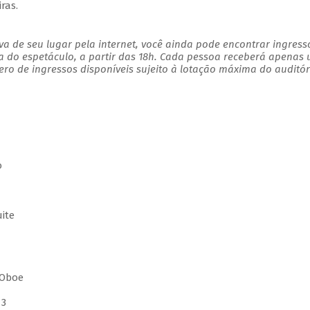
ras.
a de seu lugar pela internet, você ainda pode encontrar ingress
a do espetáculo, a partir das 18h. Cada pessoa receberá apenas
o de ingressos disponíveis sujeito à lotação máxima do auditór
o
ite
 Oboe
 3