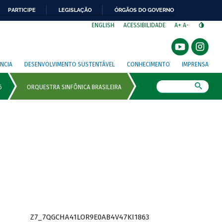
PARTICIPE
LEGISLAÇÃO
ÓRGÃOS DO GOVERNO
⁣
ENGLISH
ACESSIBILIDADE
A+
A-
NCIA
DESENVOLVIMENTO SUSTENTÁVEL
CONHECIMENTO
IMPRENSA
Busca
Z7_7QGCHA41LOR9E0AB4V47KI1863