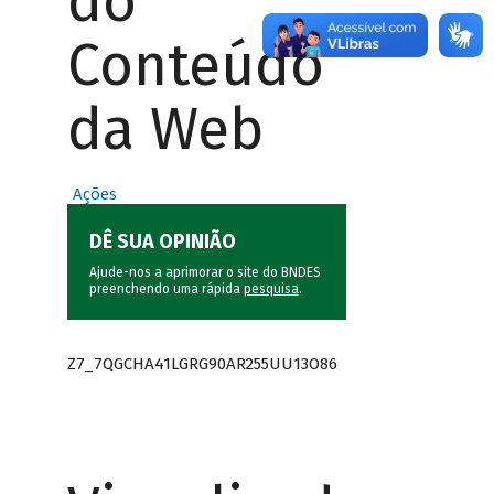
do
Conteúdo
da Web
Ações
DÊ SUA OPINIÃO
Ajude-nos a aprimorar o site do BNDES
preenchendo uma rápida
pesquisa
.
Z7_7QGCHA41LGRG90AR255UU13O86