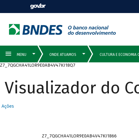
Z7_7QGCHA41LOR9E0AB4V47KI18Q7
Visualizador do 
Ações
Z7_7QGCHA41LOR9E0AB4V47KI1866