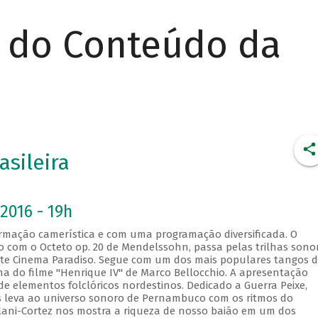
r do Conteúdo da
asileira
2016 - 19h
rmação camerística e com uma programação diversificada. O
 com o Octeto op. 20 de Mendelssohn, passa pelas trilhas sono
íte Cinema Paradiso. Segue com um dos mais populares tangos 
ilha do filme "Henrique IV" de Marco Bellocchio. A apresentação
de elementos folclóricos nordestinos. Dedicado a Guerra Peixe,
s leva ao universo sonoro de Pernambuco com os ritmos do
llani-Cortez nos mostra a riqueza de nosso baião em um dos