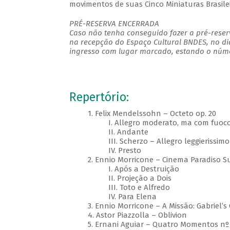
movimentos de suas Cinco Miniaturas Brasilei
PRÉ-RESERVA ENCERRADA
Caso não tenha conseguido fazer a pré-reserv
na recepção do Espaço Cultural BNDES, no di
ingresso com lugar marcado, estando o númer
Repertório:
1. Felix Mendelssohn – Octeto op. 20
I. Allegro moderato, ma com fuoc
II. Andante
III. Scherzo – Allegro leggierissimo
IV. Presto
2. Ennio Morricone – Cinema Paradiso Su
I. Após a Destruição
II. Projeção a Dois
III. Toto e Alfredo
IV. Para Elena
3. Ennio Morricone – A Missão: Gabriel’s
4. Astor Piazzolla – Oblivion
5. Ernani Aguiar – Quatro Momentos nº