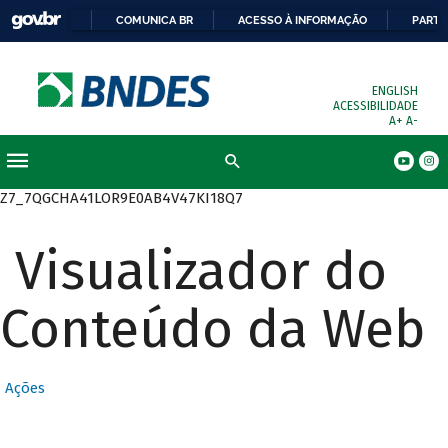
COMUNICA BR
ACESSO À INFORMAÇÃO
PARTI
ENGLISH
ACESSIBILIDADE
A+
A-
Busca
Z7_7QGCHA41LOR9E0AB4V47KI18Q7
Visualizador do
Conteúdo da Web
Ações