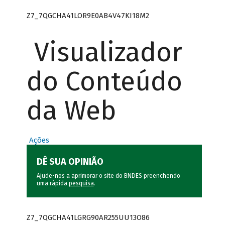
Z7_7QGCHA41LOR9E0AB4V47KI18M2
Visualizador
do Conteúdo
da Web
Ações
DÊ SUA OPINIÃO
Ajude-nos a aprimorar o site do BNDES preenchendo
uma rápida
pesquisa
.
Z7_7QGCHA41LGRG90AR255UU13O86