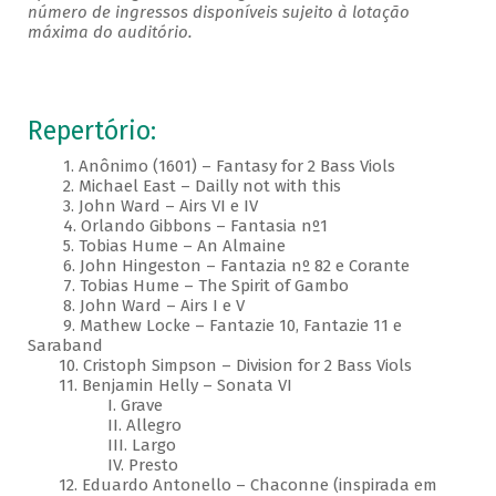
número de ingressos disponíveis sujeito à lotação
máxima do auditório.
Repertório:
1. Anônimo (1601) – Fantasy for 2 Bass Viols
2. Michael East – Dailly not with this
3. John Ward – Airs VI e IV
4. Orlando Gibbons – Fantasia nº1
5. Tobias Hume – An Almaine
6. John Hingeston – Fantazia nº 82 e Corante
7. Tobias Hume – The Spirit of Gambo
8. John Ward – Airs I e V
9. Mathew Locke – Fantazie 10, Fantazie 11 e
Saraband
10. Cristoph Simpson – Division for 2 Bass Viols
11. Benjamin Helly – Sonata VI
I. Grave
II. Allegro
III. Largo
IV. Presto
12. Eduardo Antonello – Chaconne (inspirada em