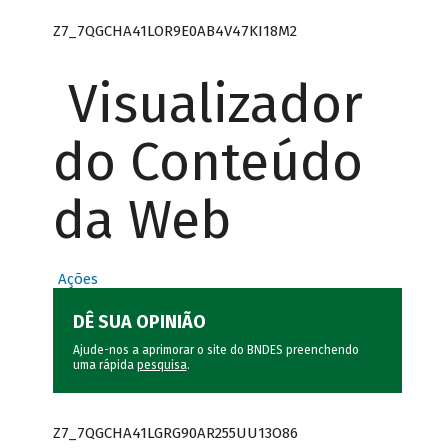
Z7_7QGCHA41LOR9E0AB4V47KI18M2
Visualizador
do Conteúdo
da Web
Ações
DÊ SUA OPINIÃO
Ajude-nos a aprimorar o site do BNDES preenchendo
uma rápida
pesquisa
.
Z7_7QGCHA41LGRG90AR255UU13O86