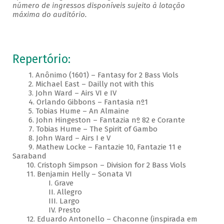
número de ingressos disponíveis sujeito à lotação
máxima do auditório.
Repertório:
1. Anônimo (1601) – Fantasy for 2 Bass Viols
2. Michael East – Dailly not with this
3. John Ward – Airs VI e IV
4. Orlando Gibbons – Fantasia nº1
5. Tobias Hume – An Almaine
6. John Hingeston – Fantazia nº 82 e Corante
7. Tobias Hume – The Spirit of Gambo
8. John Ward – Airs I e V
9. Mathew Locke – Fantazie 10, Fantazie 11 e
Saraband
10. Cristoph Simpson – Division for 2 Bass Viols
11. Benjamin Helly – Sonata VI
I. Grave
II. Allegro
III. Largo
IV. Presto
12. Eduardo Antonello – Chaconne (inspirada em