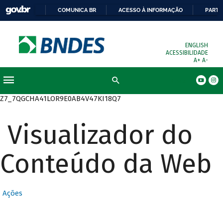
COMUNICA BR
ACESSO À INFORMAÇÃO
PARTI
ENGLISH
ACESSIBILIDADE
A+
A-
Busca
Z7_7QGCHA41LOR9E0AB4V47KI18Q7
Visualizador do
Conteúdo da Web
Ações