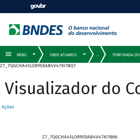
Z7_7QGCHA41LOR9E0AB4V47KI18Q7
Visualizador do 
Ações
Z7_7QGCHA41LOR9E0AB4V47KI1866