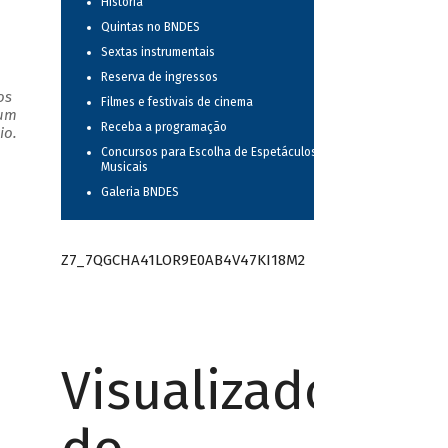
História
Quintas no BNDES
Sextas instrumentais
Reserva de ingressos
os
Filmes e festivais de cinema
 um
Receba a programação
io.
Concursos para Escolha de Espetáculos
Musicais
Galeria BNDES
Z7_7QGCHA41LOR9E0AB4V47KI18M2
Visualizador