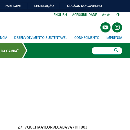
PARTICIPE
LEGISLAÇÃO
ÓRGÃOS DO GOVERNO
⁣
ENGLISH
ACESSIBILIDADE
A+
A-
NCIA
DESENVOLVIMENTO SUSTENTÁVEL
CONHECIMENTO
IMPRENSA
Busca
Z7_7QGCHA41LOR9E0AB4V47KI1863