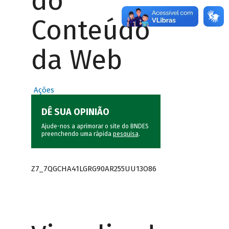
do
Conteúdo
da Web
Ações
DÊ SUA OPINIÃO
Ajude-nos a aprimorar o site do BNDES
preenchendo uma rápida
pesquisa
.
Z7_7QGCHA41LGRG90AR255UU13O86