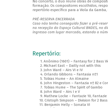
No concerto, o duo reúne obras de composito
formação. Os compositores escolhidos, respo
repertório específico para a Viola da Gamba,
PRÉ-RESERVA ENCERRADA
Caso não tenha conseguido fazer a pré-reserv
na recepção do Espaço Cultural BNDES, no di
ingresso com lugar marcado, estando o númer
Repertório:
1. Anônimo (1601) – Fantasy for 2 Bass Vi
2. Michael East – Dailly not with this
3. John Ward – Airs VI e IV
4. Orlando Gibbons – Fantasia nº1
5. Tobias Hume – An Almaine
6. John Hingeston – Fantazia nº 82 e Co
7. Tobias Hume – The Spirit of Gambo
8. John Ward – Airs I e V
9. Mathew Locke – Fantazie 10, Fantazie 
10. Cristoph Simpson – Division for 2 Bass 
11. Benjamin Helly – Sonata VI