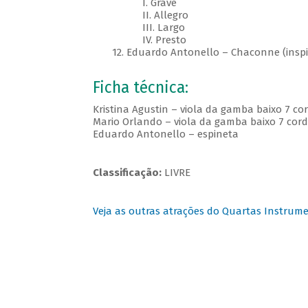
I. Grave
II. Allegro
III. Largo
IV. Presto
12. Eduardo Antonello – Chaconne (inspir
Ficha técnica:
Kristina Agustin – viola da gamba baixo 7 co
Mario Orlando – viola da gamba baixo 7 cor
Eduardo Antonello – espineta
Classificação:
LIVRE
Veja as outras atrações do Quartas Instrume