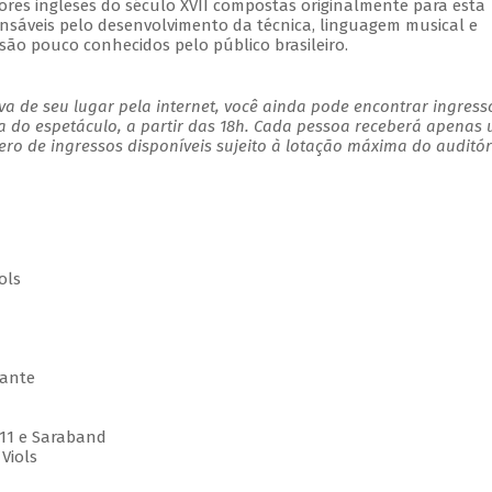
res ingleses do século XVII compostas originalmente para esta
nsáveis pelo desenvolvimento da técnica, linguagem musical e
 são pouco conhecidos pelo público brasileiro.
a de seu lugar pela internet, você ainda pode encontrar ingress
a do espetáculo, a partir das 18h. Cada pessoa receberá apenas
o de ingressos disponíveis sujeito à lotação máxima do auditór
ols
rante
11 e Saraband
Viols