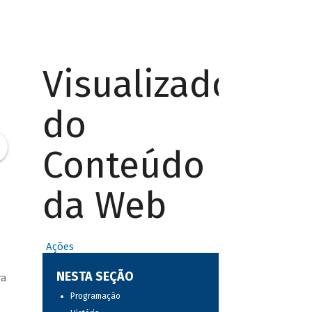
Visualizador
do
Conteúdo
da Web
Ações
NESTA SEÇÃO
ra
Programação