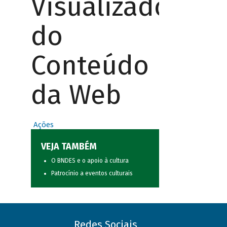
Visualizador
do
Conteúdo
da Web
Ações
VEJA TAMBÉM
O BNDES e o apoio à cultura
Patrocínio a eventos culturais
Redes Sociais