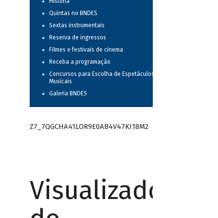
História
Quintas no BNDES
Sextas instrumentais
Reserva de ingressos
Filmes e festivais de cinema
Receba a programação
Concursos para Escolha de Espetáculos
Musicais
Galeria BNDES
Z7_7QGCHA41LOR9E0AB4V47KI18M2
Visualizador