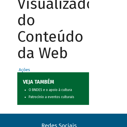
Visualizador
do
Conteúdo
da Web
Ações
VEJA TAMBÉM
O BNDES e o apoio à cultura
Patrocínio a eventos culturais
Redes Sociais