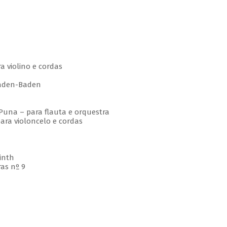
 violino e cordas
den-Baden
una – para flauta e orquestra
ra violoncelo e cordas
inth
as nº 9