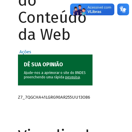
do
Conteúdo
da Web
Ações
DÊ SUA OPINIÃO
Ajude-nos a aprimorar o site do BNDES
preenchendo uma rápida
pesquisa
.
Z7_7QGCHA41LGRG90AR255UU13O86