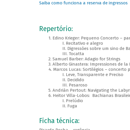
Saiba como funciona a reserva de ingressos
Repertório:
1. Edino Krieger: Pequeno Concerto – para
I. Recitativo e alegro
II. Digressões sobre um sino de Ba
III. Tocatta
2. Samuel Barber: Adagio for Strings
3. Alberto Ginastera: Impressiones de la P
4. Marcos Lucas: Sortilégios – concerto pa
I. Leve, Transparente e Preciso
II. Decidido
III. Pesaroso
5. Andrián Pertout: Navigating the Labyr
6. Heitor Villa-Lobos: Bachianas Brasileir
I. Prelúdio
II. Fuga
Ficha técnica: