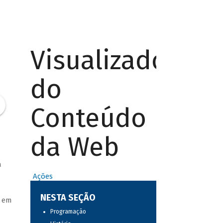
Visualizador
do
Conteúdo
da Web
a
Ações
NESTA SEÇÃO
a em
Programação