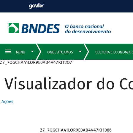
Z7_7QGCHA41LOR9E0AB4V47KI18Q7
Visualizador do 
Ações
Z7_7QGCHA41LOR9E0AB4V47KI1866