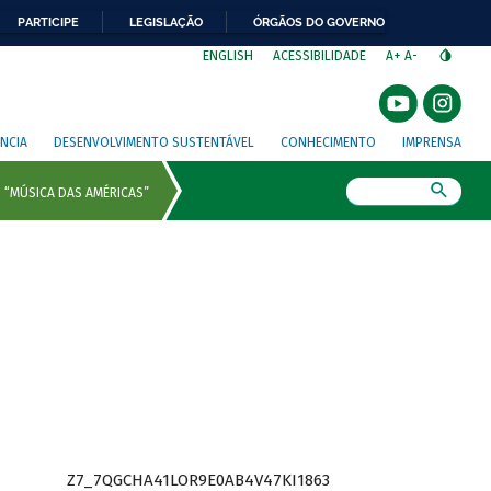
PARTICIPE
LEGISLAÇÃO
ÓRGÃOS DO GOVERNO
⁣
ENGLISH
ACESSIBILIDADE
A+
A-
NCIA
DESENVOLVIMENTO SUSTENTÁVEL
CONHECIMENTO
IMPRENSA
Busca
Z7_7QGCHA41LOR9E0AB4V47KI1863