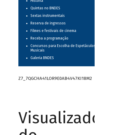
História
Quintas no BNDES
Sextas instrumentais
Reserva de ingressos
Filmes e festivais de cinema
Receba a programação
Concursos para Escolha de Espetáculos
Musicais
Galeria BNDES
Z7_7QGCHA41LOR9E0AB4V47KI18M2
Visualizador