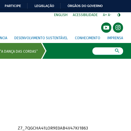
PARTICIPE
LEGISLAÇÃO
ÓRGÃOS DO GOVERNO
⁣
ENGLISH
ACESSIBILIDADE
A+
A-
NCIA
DESENVOLVIMENTO SUSTENTÁVEL
CONHECIMENTO
IMPRENSA
Busca
Z7_7QGCHA41LOR9E0AB4V47KI1863