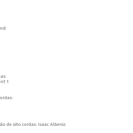
nd:
das:
nº 1
ordas:
o de oito cordas: Isaac Albeniz: