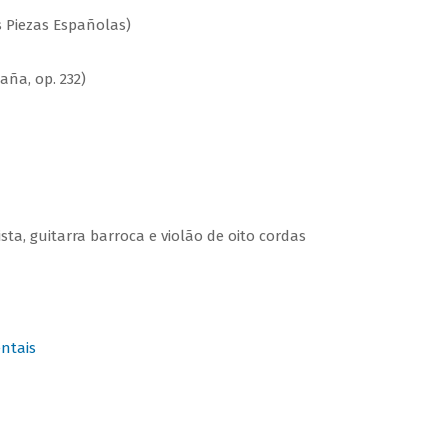
 Piezas Españolas)
ña, op. 232)
sta, guitarra barroca e violão de oito cordas
ntais