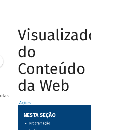
Visualizador
do
Conteúdo
da Web
ordas
Ações
NESTA SEÇÃO
Programação