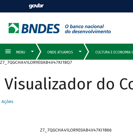
Z7_7QGCHA41LOR9E0AB4V47KI18Q7
Visualizador do 
Ações
Z7_7QGCHA41LOR9E0AB4V47KI1866