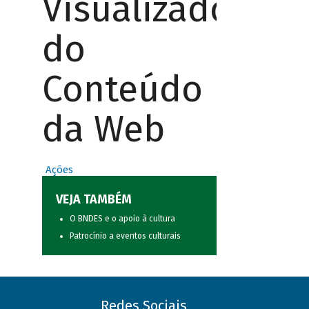
Visualizador
do
Conteúdo
da Web
Ações
VEJA TAMBÉM
O BNDES e o apoio à cultura
Patrocínio a eventos culturais
Redes Sociais