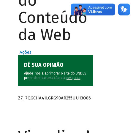
do
Conteúdo
da Web
Ações
DÊ SUA OPINIÃO
Ajude-nos a aprimorar o site do BNDES
preenchendo uma rápida
pesquisa
.
Z7_7QGCHA41LGRG90AR255UU13O86