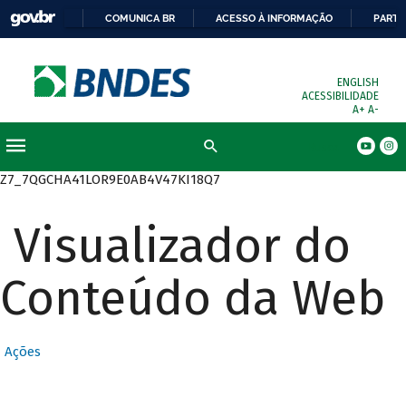
COMUNICA BR
ACESSO À INFORMAÇÃO
PARTI
ENGLISH
ACESSIBILIDADE
A+
A-
Busca
Z7_7QGCHA41LOR9E0AB4V47KI18Q7
Visualizador do
Conteúdo da Web
Ações