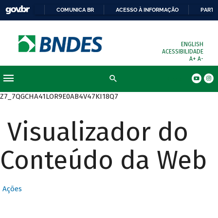
COMUNICA BR
ACESSO À INFORMAÇÃO
PARTI
ENGLISH
ACESSIBILIDADE
A+
A-
Busca
Z7_7QGCHA41LOR9E0AB4V47KI18Q7
Visualizador do
Conteúdo da Web
Ações