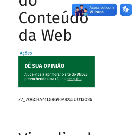
do
Conteúdo
da Web
Ações
DÊ SUA OPINIÃO
Ajude-nos a aprimorar o site do BNDES
preenchendo uma rápida
pesquisa
.
Z7_7QGCHA41LGRG90AR255UU13O86