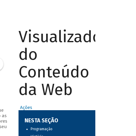
Visualizador
do
Conteúdo
da Web
Ações
ue
 as
NESTA SEÇÃO
ores
 seu
Programação