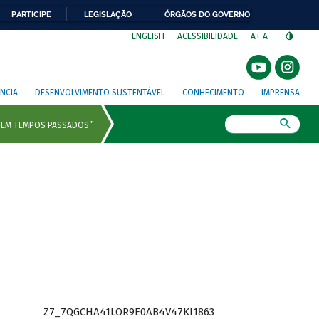
PARTICIPE
LEGISLAÇÃO
ÓRGÃOS DO GOVERNO
⁣
ENGLISH
ACESSIBILIDADE
A+
A-
NCIA
DESENVOLVIMENTO SUSTENTÁVEL
CONHECIMENTO
IMPRENSA
Busca
Z7_7QGCHA41LOR9E0AB4V47KI1863