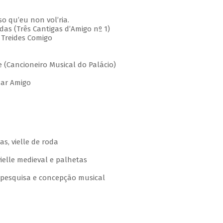
 qu’eu non vol’ria.
s (Três Cantigas d’Amigo nº 1)
Treides Comigo
(Cancioneiro Musical do Palácio)
ar Amigo
s, vielle de roda
s
elle medieval e palhetas
o, pesquisa e concepção musical