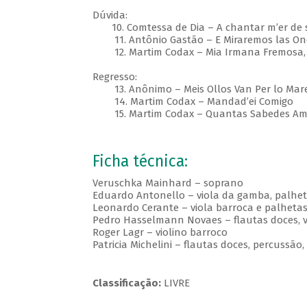
Dúvida:
10. Comtessa de Dia – A chantar m’er de so
11. Antônio Gastão – E Miraremos las Onda
12. Martim Codax – Mia Irmana Fremosa, 
Regresso:
13. Anônimo – Meis Ollos Van Per lo Mare 
14. Martim Codax – Mandad’ei Comigo
15. Martim Codax – Quantas Sabedes Am
Ficha técnica:
Veruschka Mainhard – soprano
Eduardo Antonello – viola da gamba, palheta
Leonardo Cerante – viola barroca e palheta
Pedro Hasselmann Novaes – flautas doces, vi
Roger Lagr – violino barroco
Patricia Michelini – flautas doces, percussã
Classificação:
LIVRE