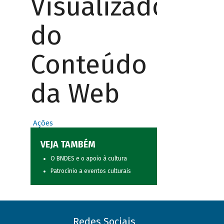
Visualizador
do
Conteúdo
da Web
Ações
VEJA TAMBÉM
O BNDES e o apoio à cultura
Patrocínio a eventos culturais
Redes Sociais