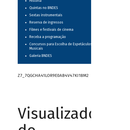
História
Quintas no BNDES
Sextas instrumentais
Reserva de ingressos
Filmes e festivais de cinema
Receba a programação
Concursos para Escolha de Espetáculos
Musicais
Galeria BNDES
Z7_7QGCHA41LOR9E0AB4V47KI18M2
Visualizador