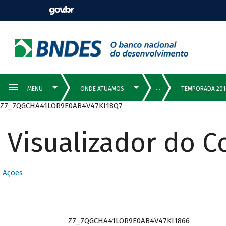
Z7_7QGCHA41LOR9E0AB4V47KI18Q7
Visualizador do 
Ações
Z7_7QGCHA41LOR9E0AB4V47KI1866