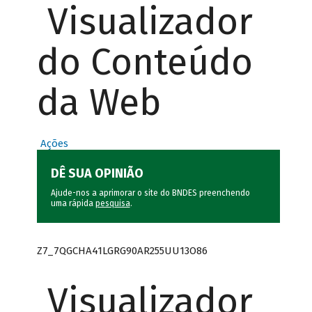
Visualizador
do Conteúdo
da Web
Ações
DÊ SUA OPINIÃO
Ajude-nos a aprimorar o site do BNDES preenchendo
uma rápida
pesquisa
.
Z7_7QGCHA41LGRG90AR255UU13O86
Visualizador