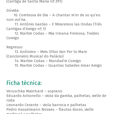
(Cantiga de Santa Maria nº 291)
Dúvida:
10. Comtessa de Dia – A chantar m’er de so qu’eu
non vol’ria.
11. Antônio Gastão – E Miraremos las Ondas (Três
Cantigas d’Amigo nº 1)
12. Martim Codax – Mia Irmana Fremosa, Treides
Comigo
Regresso:
13. Anônimo – Meis Ollos Van Per lo Mare
(Cancioneiro Musical do Palácio)
14. Martim Codax – Mandad’ei Comigo
15. Martim Codax – Quantas Sabedes Amar Amigo
Ficha técnica:
Veruschka Mainhard – soprano
Eduardo Antonello – viola da gamba, palhetas, vielle de
roda
Leonardo Cerante – viola barroca e palhetas
Pedro Hasselmann Novaes – flautas doces, vielle