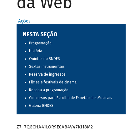
da Web
Ações
NESTA SEÇÃO
Programação
História
Quintas no BNDES
Sextas instrumentais
Reserva de ingressos
Filmes e festivais de cinema
Receba a programação
Concursos para Escolha de Espetáculos Musicais
Galeria BNDES
Z7_7QGCHA41LOR9E0AB4V47KI18M2