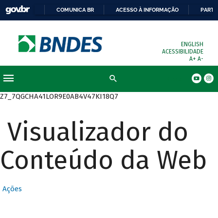
COMUNICA BR
ACESSO À INFORMAÇÃO
PARTI
ENGLISH
ACESSIBILIDADE
A+
A-
Busca
Z7_7QGCHA41LOR9E0AB4V47KI18Q7
Visualizador do
Conteúdo da Web
Ações