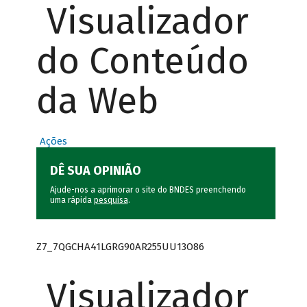
Visualizador
do Conteúdo
da Web
Ações
DÊ SUA OPINIÃO
Ajude-nos a aprimorar o site do BNDES preenchendo
uma rápida
pesquisa
.
Z7_7QGCHA41LGRG90AR255UU13O86
Visualizador