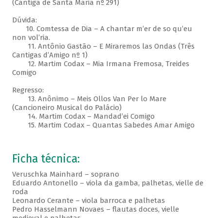
(Cantiga de Santa Maria nº 291)
Dúvida:
10. Comtessa de Dia – A chantar m’er de so qu’eu
non vol’ria.
11. Antônio Gastão – E Miraremos las Ondas (Três
Cantigas d’Amigo nº 1)
12. Martim Codax – Mia Irmana Fremosa, Treides
Comigo
Regresso:
13. Anônimo – Meis Ollos Van Per lo Mare
(Cancioneiro Musical do Palácio)
14. Martim Codax – Mandad’ei Comigo
15. Martim Codax – Quantas Sabedes Amar Amigo
Ficha técnica:
Veruschka Mainhard – soprano
Eduardo Antonello – viola da gamba, palhetas, vielle de
roda
Leonardo Cerante – viola barroca e palhetas
Pedro Hasselmann Novaes – flautas doces, vielle