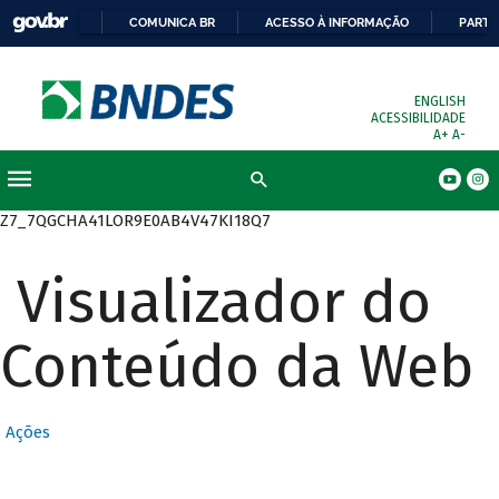
COMUNICA BR
ACESSO À INFORMAÇÃO
PARTI
ENGLISH
ACESSIBILIDADE
A+
A-
Busca
Z7_7QGCHA41LOR9E0AB4V47KI18Q7
Visualizador do
Conteúdo da Web
Ações