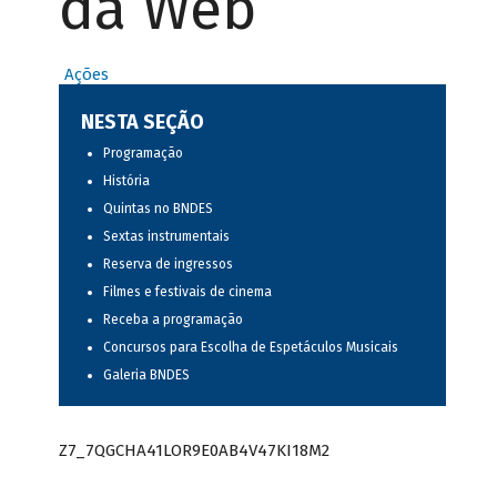
da Web
Ações
NESTA SEÇÃO
Programação
História
Quintas no BNDES
Sextas instrumentais
Reserva de ingressos
Filmes e festivais de cinema
Receba a programação
Concursos para Escolha de Espetáculos Musicais
Galeria BNDES
Z7_7QGCHA41LOR9E0AB4V47KI18M2