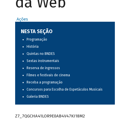
da Web
Ações
NESTA SEÇÃO
Programação
História
Quintas no BNDES
Sextas instrumentais
Reserva de ingressos
Filmes e festivais de cinema
Receba a programação
Concursos para Escolha de Espetáculos Musicais
Galeria BNDES
Z7_7QGCHA41LOR9E0AB4V47KI18M2