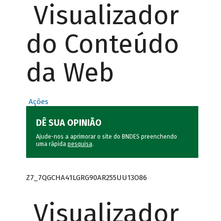
Visualizador
do Conteúdo
da Web
Ações
DÊ SUA OPINIÃO
Ajude-nos a aprimorar o site do BNDES preenchendo
uma rápida
pesquisa
.
Z7_7QGCHA41LGRG90AR255UU13O86
Visualizador