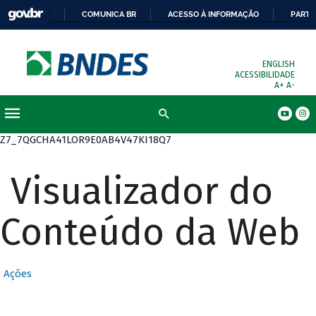
COMUNICA BR
ACESSO À INFORMAÇÃO
PARTI
ENGLISH
ACESSIBILIDADE
A+
A-
Busca
Z7_7QGCHA41LOR9E0AB4V47KI18Q7
Visualizador do
Conteúdo da Web
Ações