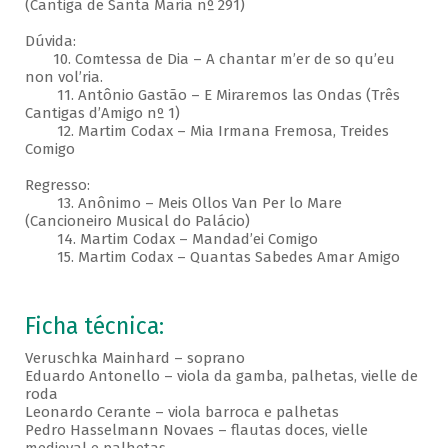
(Cantiga de Santa Maria nº 291)
Dúvida:
10. Comtessa de Dia – A chantar m’er de so qu’eu
non vol’ria.
11. Antônio Gastão – E Miraremos las Ondas (Três
Cantigas d’Amigo nº 1)
12. Martim Codax – Mia Irmana Fremosa, Treides
Comigo
Regresso:
13. Anônimo – Meis Ollos Van Per lo Mare
(Cancioneiro Musical do Palácio)
14. Martim Codax – Mandad’ei Comigo
15. Martim Codax – Quantas Sabedes Amar Amigo
Ficha técnica:
Veruschka Mainhard – soprano
Eduardo Antonello – viola da gamba, palhetas, vielle de
roda
Leonardo Cerante – viola barroca e palhetas
Pedro Hasselmann Novaes – flautas doces, vielle