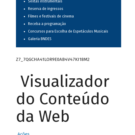
Sextas instrumentais
Reserva de ingressos
Filmes e festivais de cinema
Receba a programação
Concursos para Escolha de Espetáculos Musicais
Galeria BNDES
Z7_7QGCHA41LOR9E0AB4V47KI18M2
Visualizador
do Conteúdo
da Web
Ações