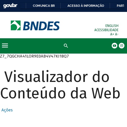
COMUNICA BR
ACESSO À INFORMAÇÃO
PARTI
ENGLISH
ACESSIBILIDADE
A+
A-
Busca
Z7_7QGCHA41LOR9E0AB4V47KI18Q7
Visualizador do
Conteúdo da Web
Ações