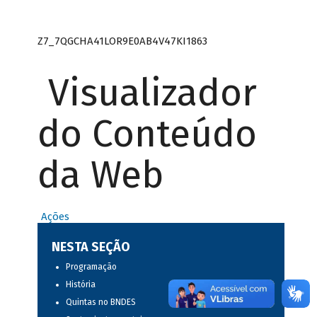
Z7_7QGCHA41LOR9E0AB4V47KI1863
Visualizador
do Conteúdo
da Web
Ações
NESTA SEÇÃO
Programação
História
Quintas no BNDES