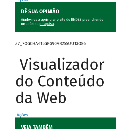
DÊ SUA OPINIÃO
Ajude-nos a aprimorar o site do BNDES preenchendo
uma rápida
pesquisa
.
Z7_7QGCHA41LGRG90AR255UU13O86
Visualizador
do Conteúdo
da Web
Ações
VEJA TAMBÉM