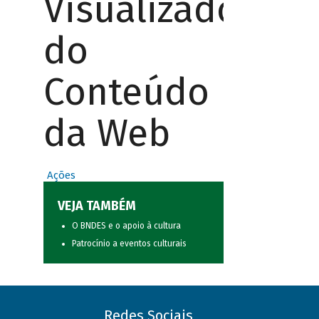
Visualizador
do
Conteúdo
da Web
Ações
VEJA TAMBÉM
O BNDES e o apoio à cultura
Patrocínio a eventos culturais
Redes Sociais