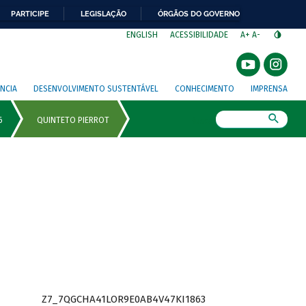
PARTICIPE
LEGISLAÇÃO
ÓRGÃOS DO GOVERNO
⁣
ENGLISH
ACESSIBILIDADE
A+
A-
NCIA
DESENVOLVIMENTO SUSTENTÁVEL
CONHECIMENTO
IMPRENSA
Busca
Z7_7QGCHA41LOR9E0AB4V47KI1863