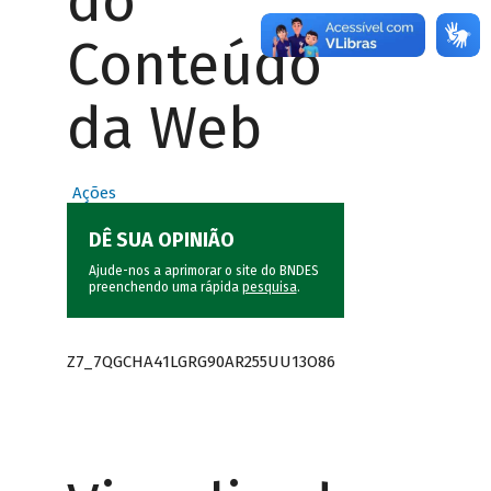
do
Conteúdo
da Web
Ações
DÊ SUA OPINIÃO
Ajude-nos a aprimorar o site do BNDES
preenchendo uma rápida
pesquisa
.
Z7_7QGCHA41LGRG90AR255UU13O86