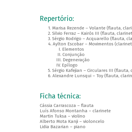
Repertório:
1. Marisa Rezende – Volante (flauta, clarin
2. Silvio Ferraz – Kairós III (flauta, clarinet
3. Sérgio Rodrigo – Acquarello (flauta, cla
4. Aylton Escobar – Movimentos (clarinete, 
I. Elementos
II. Conjunção
III. Degeneração
IV. Epílogo
5. Sérgio Kafejian – Circulares III (flauta, c
6. Alexandre Lunsqui – Toy (flauta, clarinet
Ficha técnica:
Cássia Carrascoza – flauta
Luís Afonso Montanha – clarinete
Martin Tuksa – violino
Alberto Mota Kanji – violoncelo
Lidia Bazarian – piano