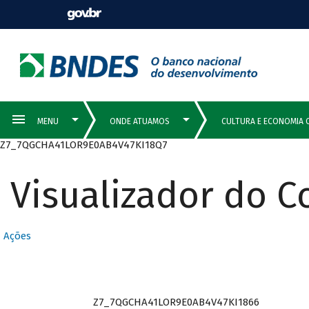
Z7_7QGCHA41LOR9E0AB4V47KI18Q7
Visualizador do 
Ações
Z7_7QGCHA41LOR9E0AB4V47KI1866