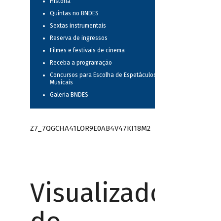
História
Quintas no BNDES
Sextas instrumentais
Reserva de ingressos
Filmes e festivais de cinema
Receba a programação
Concursos para Escolha de Espetáculos
Musicais
Galeria BNDES
Z7_7QGCHA41LOR9E0AB4V47KI18M2
Visualizador