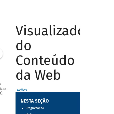
Visualizador
do
Conteúdo
da Web
a
icas
Ações
),
NESTA SEÇÃO
Programação