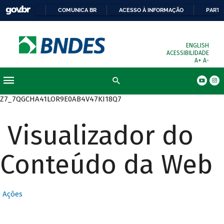
COMUNICA BR
ACESSO À INFORMAÇÃO
PARTI
ENGLISH
ACESSIBILIDADE
A+
A-
Busca
Z7_7QGCHA41LOR9E0AB4V47KI18Q7
Visualizador do
Conteúdo da Web
Ações