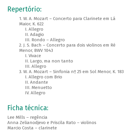
Repertório:
1. W. A. Mozart – Concerto para Clarinete em Lá
Maior, K. 622
I. Allegro
II. Adagio
III. Rondo – Allegro
2. J. S. Bach – Concerto para dois violinos em Ré
Menor, BWV 1043
I. Vivace
II. Largo, ma non tanto
III. Allegro
3. W. A. Mozart – Sinfonia nº 25 em Sol Menor, K. 183
I. Allegro com Brio
II. Andante
III. Menuetto
IV. Allegro
Ficha técnica:
Lee Mills – regência
Anna Zelianodjevo e Priscila Rato – violinos
Marcio Costa – clarinete