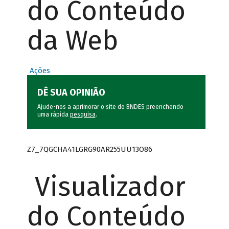
do Conteúdo
da Web
Ações
DÊ SUA OPINIÃO
Ajude-nos a aprimorar o site do BNDES preenchendo
uma rápida
pesquisa
.
Z7_7QGCHA41LGRG90AR255UU13O86
Visualizador
do Conteúdo