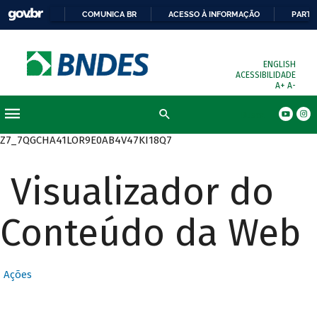
COMUNICA BR
ACESSO À INFORMAÇÃO
PARTI
ENGLISH
ACESSIBILIDADE
A+
A-
Busca
Z7_7QGCHA41LOR9E0AB4V47KI18Q7
Visualizador do
Conteúdo da Web
Ações