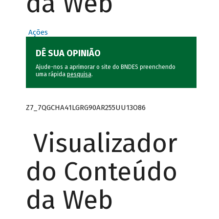
da Web
Ações
DÊ SUA OPINIÃO
Ajude-nos a aprimorar o site do BNDES preenchendo
uma rápida
pesquisa
.
Z7_7QGCHA41LGRG90AR255UU13O86
Visualizador
do Conteúdo
da Web