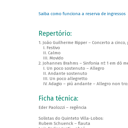
Saiba como funciona a reserva de ingressos
Repertório:
1. João Guilherme Ripper – Concerto a cinco,
I. Festivo
II. Calmo
III. Movido
2. Johannes Brahms – Sinfonia nº 1 em dó me
I. Un poco sostenuto – Allegro
II. Andante sostenuto
III. Un poco allegretto
IV. Adagio – più andante – Allegro non tro
Ficha técnica:
Eder Paolozzi – regência
Solistas do Quinteto Villa-Lobos:
Rubem Schuenck – flauta