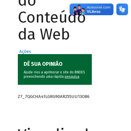
do
Conteúdo
da Web
Ações
DÊ SUA OPINIÃO
Ajude-nos a aprimorar o site do BNDES
preenchendo uma rápida
pesquisa
.
Z7_7QGCHA41LGRG90AR255UU13O86