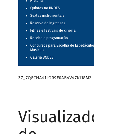
História
Quintas no BNDES
Sextas instrumentais
Reserva de ingressos
Filmes e festivais de cinema
Receba a programação
Concursos para Escolha de Espetáculos
Musicais
Galeria BNDES
Z7_7QGCHA41LOR9E0AB4V47KI18M2
Visualizador