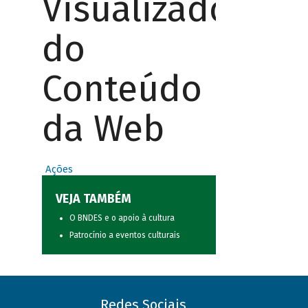
Visualizador
do
Conteúdo
da Web
Ações
VEJA TAMBÉM
O BNDES e o apoio à cultura
Patrocínio a eventos culturais
Redes Sociais