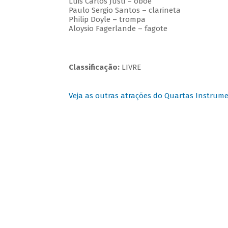
Luis Carlos Justi – oboé
Paulo Sergio Santos – clarineta
Philip Doyle – trompa
Aloysio Fagerlande – fagote
Classificação:
LIVRE
Veja as outras atrações do Quartas Instrume