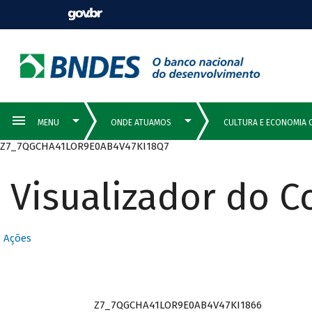
Z7_7QGCHA41LOR9E0AB4V47KI18Q7
Visualizador do 
Ações
Z7_7QGCHA41LOR9E0AB4V47KI1866