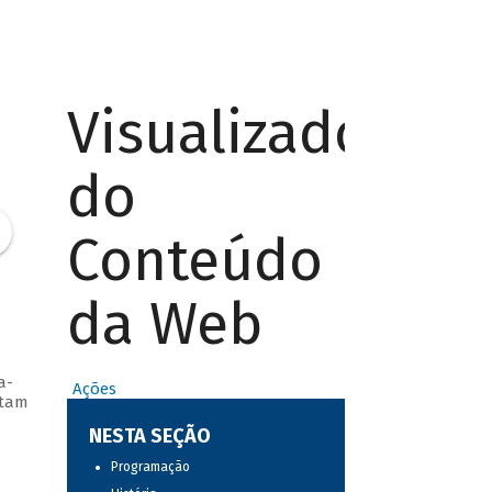
Visualizador
do
Conteúdo
da Web
a-
Ações
ntam
NESTA SEÇÃO
Programação