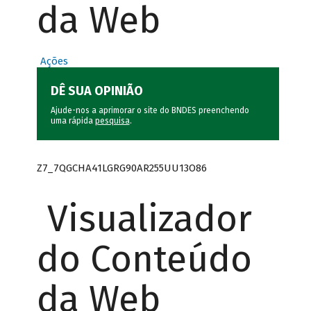
da Web
Ações
DÊ SUA OPINIÃO
Ajude-nos a aprimorar o site do BNDES preenchendo
uma rápida
pesquisa
.
Z7_7QGCHA41LGRG90AR255UU13O86
Visualizador
do Conteúdo
da Web