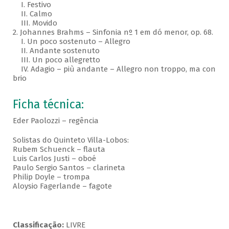
I. Festivo
II. Calmo
III. Movido
2. Johannes Brahms – Sinfonia nº 1 em dó menor, op. 68.
I. Un poco sostenuto – Allegro
II. Andante sostenuto
III. Un poco allegretto
IV. Adagio – più andante – Allegro non troppo, ma con
brio
Ficha técnica:
Eder Paolozzi – regência
Solistas do Quinteto Villa-Lobos:
Rubem Schuenck – flauta
Luis Carlos Justi – oboé
Paulo Sergio Santos – clarineta
Philip Doyle – trompa
Aloysio Fagerlande – fagote
Classificação:
LIVRE