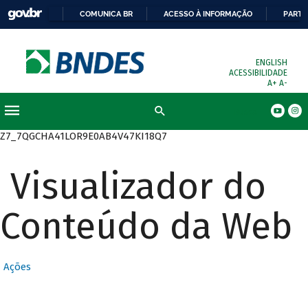
COMUNICA BR
ACESSO À INFORMAÇÃO
PARTI
ENGLISH
ACESSIBILIDADE
A+
A-
Busca
Z7_7QGCHA41LOR9E0AB4V47KI18Q7
Visualizador do
Conteúdo da Web
Ações