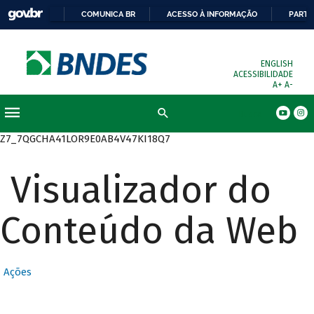
COMUNICA BR
ACESSO À INFORMAÇÃO
PARTI
ENGLISH
ACESSIBILIDADE
A+
A-
Busca
Z7_7QGCHA41LOR9E0AB4V47KI18Q7
Visualizador do
Conteúdo da Web
Ações