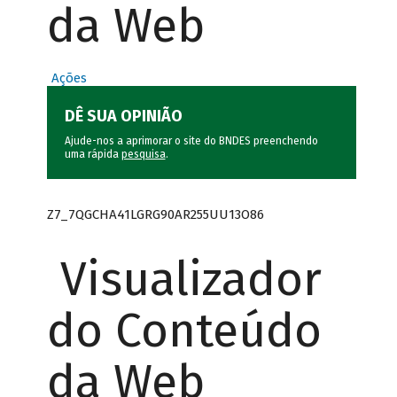
da Web
Ações
DÊ SUA OPINIÃO
Ajude-nos a aprimorar o site do BNDES preenchendo
uma rápida
pesquisa
.
Z7_7QGCHA41LGRG90AR255UU13O86
Visualizador
do Conteúdo
da Web