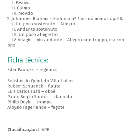
I. Festivo
II. Calmo
III. Movido
2. Johannes Brahms – Sinfonia nº 1 em dó menor, op. 68.
I. Un poco sostenuto – Allegro
II. Andante sostenuto
III. Un poco allegretto
IV. Adagio – più andante – Allegro non troppo, ma con
brio
Ficha técnica:
Eder Paolozzi – regência
Solistas do Quinteto Villa-Lobos:
Rubem Schuenck – flauta
Luis Carlos Justi – oboé
Paulo Sergio Santos – clarineta
Philip Doyle – trompa
Aloysio Fagerlande – fagote
Classificação:
LIVRE