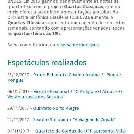
BNDES. Em 2010, ganhou definitivamente as noites de
quarta-feira com o projeto
Quartas Clássicas
, que no
início oferecia ao público apresentações gratuitas da
Orquestra Sinfônica Brasileira (OSB). Atualmente, o
Quartas Clássicas
apresenta uma agenda de concertos
semanais, contando com apresentações variadas, todas
as
quartas-feiras às 19h
.
Saiba como funciona a
reserva de ingressos
.
Espetáculos realizados
13/12/2017 -
Paulo Bellinati e Cristina Azuma / “Pingue-
Pongue”
06/12/2017 -
Vicente Paschoal / “O Antigo e O Atual – O
Violão através dos Séculos”
29/11/2017 -
Quinteto Porto Alegre
22/11/2017 -
Sexteto Sucupira / "A Viagem de Ziryab"
01/11/2017 -
“Quarteto de Cordas da UFF apresenta Villa-