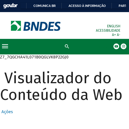
COMUNICA BR
ACESSO À INFORMAÇÃO
PARTI
ENGLISH
ACESSIBILIDADE
A+
A-
Busca
Z7_7QGCHA41L071B0QGLVK8P22GJ0
Visualizador do
Conteúdo da Web
Ações