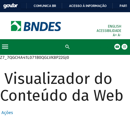
COMUNICA BR
ACESSO À INFORMAÇÃO
PARTI
ENGLISH
ACESSIBILIDADE
A+
A-
Busca
Z7_7QGCHA41L071B0QGLVK8P22GJ0
Visualizador do
Conteúdo da Web
Ações