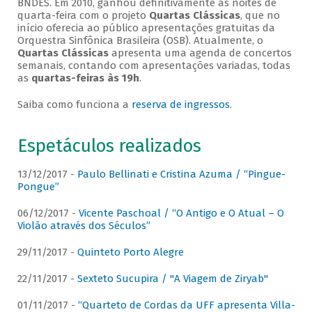
BNDES. Em 2010, ganhou definitivamente as noites de
quarta-feira com o projeto
Quartas Clássicas
, que no
início oferecia ao público apresentações gratuitas da
Orquestra Sinfônica Brasileira (OSB). Atualmente, o
Quartas Clássicas
apresenta uma agenda de concertos
semanais, contando com apresentações variadas, todas
as
quartas-feiras às 19h
.
Saiba como funciona a
reserva de ingressos
.
Espetáculos realizados
13/12/2017 -
Paulo Bellinati e Cristina Azuma / “Pingue-
Pongue”
06/12/2017 -
Vicente Paschoal / “O Antigo e O Atual – O
Violão através dos Séculos”
29/11/2017 -
Quinteto Porto Alegre
22/11/2017 -
Sexteto Sucupira / "A Viagem de Ziryab"
01/11/2017 -
“Quarteto de Cordas da UFF apresenta Villa-