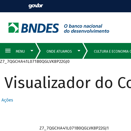
Z7_7QGCHA41L071B0QGLVK8P22GJ0
Visualizador do 
Ações
Z7_7QGCHA41L071B0QGLVK8P22GJ1