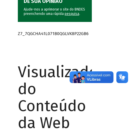
DÊ SUA OPINIÃO
Ajude-nos a aprimorar o site do BNDES
preenchendo uma rápida
pesquisa
.
Z7_7QGCHA41L071B0QGLVK8P22GB6
Visualizador
do
Conteúdo
da Web