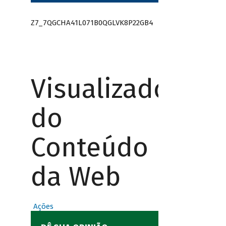
Z7_7QGCHA41L071B0QGLVK8P22GB4
Visualizador
do
Conteúdo
da Web
Ações