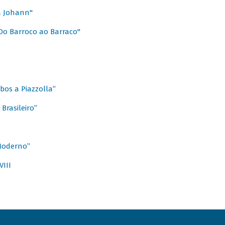
a Johann"
Do Barroco ao Barraco"
obos a Piazzolla”
Brasileiro”
 Moderno”
VIII