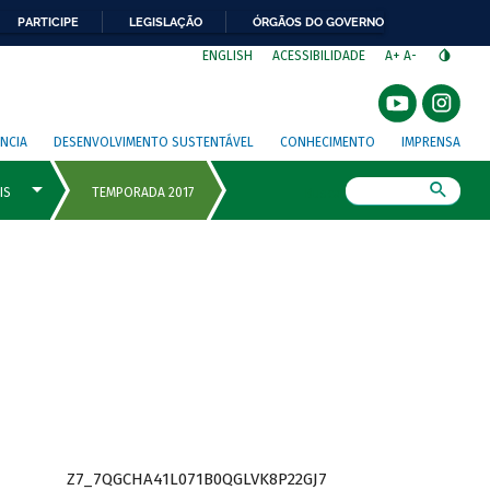
PARTICIPE
LEGISLAÇÃO
ÓRGÃOS DO GOVERNO
⁣
ENGLISH
ACESSIBILIDADE
A+
A-
NCIA
DESENVOLVIMENTO SUSTENTÁVEL
CONHECIMENTO
IMPRENSA
Busca
Z7_7QGCHA41L071B0QGLVK8P22GJ7