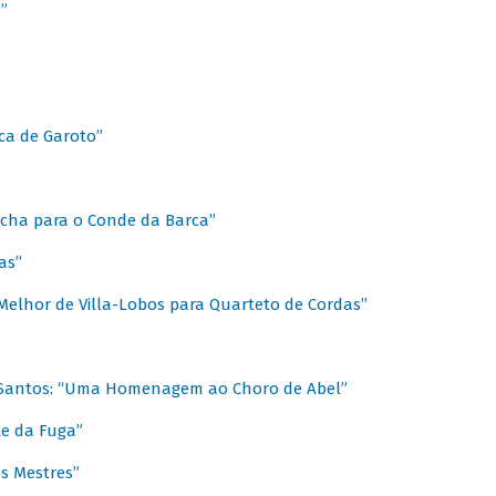
”
ica de Garoto”
Marcha para o Conde da Barca”
as”
Melhor de Villa-Lobos para Quarteto de Cordas”
o Santos: “Uma Homenagem ao Choro de Abel”
te da Fuga”
s Mestres”