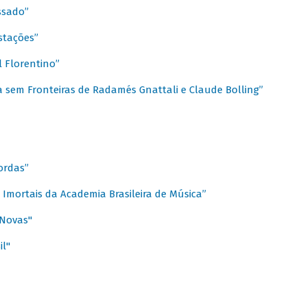
ssado”
stações”
 Florentino”
 sem Fronteiras de Radamés Gnattali e Claude Bolling”
ordas”
Imortais da Academia Brasileira de Música”
 Novas"
il"