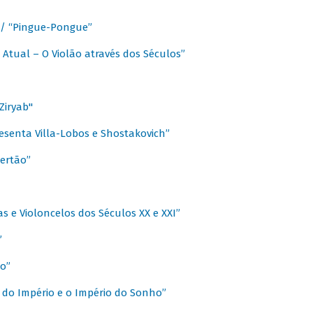
a / “Pingue-Pongue”
 Atual – O Violão através dos Séculos”
Ziryab"
esenta Villa-Lobos e Shostakovich”
ertão”
s e Violoncelos dos Séculos XX e XXI”
”
o”
 do Império e o Império do Sonho”