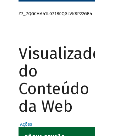
Z7_7QGCHA41L071B0QGLVK8P22GB4
Visualizador
do
Conteúdo
da Web
Ações