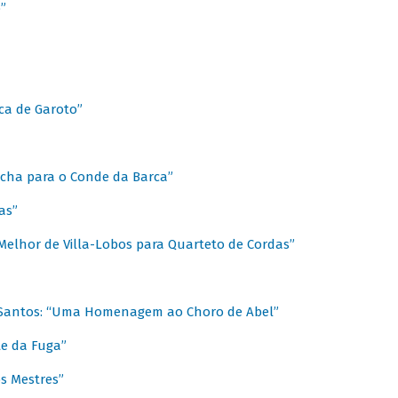
”
ica de Garoto”
Marcha para o Conde da Barca”
as”
Melhor de Villa-Lobos para Quarteto de Cordas”
o Santos: “Uma Homenagem ao Choro de Abel”
te da Fuga”
s Mestres”