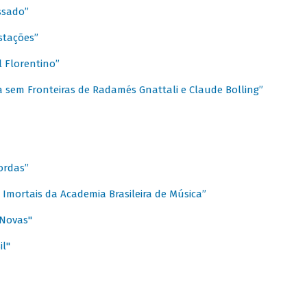
ssado”
stações”
 Florentino”
 sem Fronteiras de Radamés Gnattali e Claude Bolling”
ordas”
Imortais da Academia Brasileira de Música”
 Novas"
il"