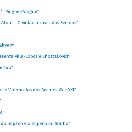
a / “Pingue-Pongue”
 Atual – O Violão através dos Séculos”
Ziryab"
esenta Villa-Lobos e Shostakovich”
ertão”
s e Violoncelos dos Séculos XX e XXI”
”
o”
 do Império e o Império do Sonho”