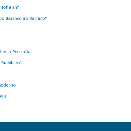
a Johann"
Do Barroco ao Barraco"
obos a Piazzolla”
Brasileiro”
 Moderno”
VIII