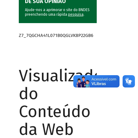
DÊ SUA OPINIÃO
Ajude-nos a aprimorar o site do BNDES
preenchendo uma rápida
pesquisa
.
Z7_7QGCHA41L071B0QGLVK8P22GB6
Visualizador
do
Conteúdo
da Web