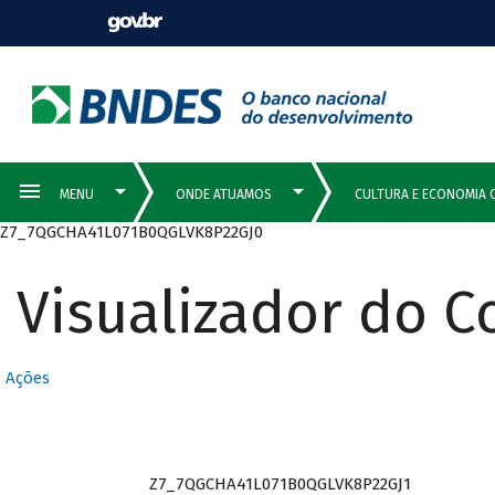
Z7_7QGCHA41L071B0QGLVK8P22GJ0
Visualizador do 
Ações
Z7_7QGCHA41L071B0QGLVK8P22GJ1