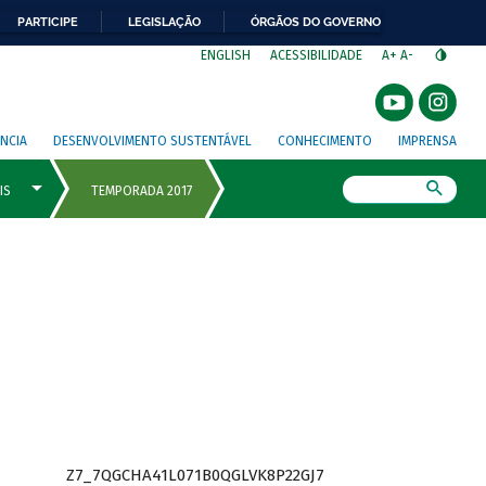
PARTICIPE
LEGISLAÇÃO
ÓRGÃOS DO GOVERNO
⁣
ENGLISH
ACESSIBILIDADE
A+
A-
NCIA
DESENVOLVIMENTO SUSTENTÁVEL
CONHECIMENTO
IMPRENSA
Busca
Z7_7QGCHA41L071B0QGLVK8P22GJ7