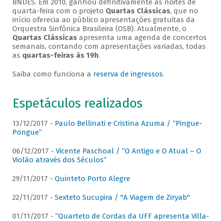
BNDES. Em 2010, ganhou definitivamente as noites de
quarta-feira com o projeto
Quartas Clássicas
, que no
início oferecia ao público apresentações gratuitas da
Orquestra Sinfônica Brasileira (OSB). Atualmente, o
Quartas Clássicas
apresenta uma agenda de concertos
semanais, contando com apresentações variadas, todas
as
quartas-feiras às 19h
.
Saiba como funciona a
reserva de ingressos
.
Espetáculos realizados
13/12/2017 -
Paulo Bellinati e Cristina Azuma / “Pingue-
Pongue”
06/12/2017 -
Vicente Paschoal / “O Antigo e O Atual – O
Violão através dos Séculos”
29/11/2017 -
Quinteto Porto Alegre
22/11/2017 -
Sexteto Sucupira / "A Viagem de Ziryab"
01/11/2017 -
“Quarteto de Cordas da UFF apresenta Villa-