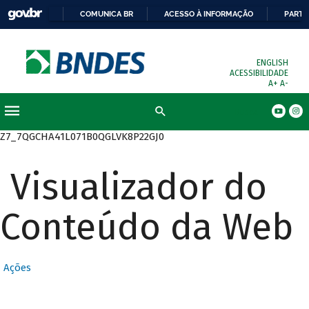
COMUNICA BR
ACESSO À INFORMAÇÃO
PARTI
ENGLISH
ACESSIBILIDADE
A+
A-
Busca
Z7_7QGCHA41L071B0QGLVK8P22GJ0
Visualizador do
Conteúdo da Web
Ações