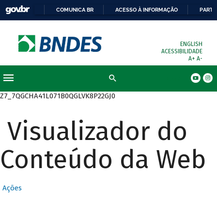
COMUNICA BR
ACESSO À INFORMAÇÃO
PARTI
ENGLISH
ACESSIBILIDADE
A+
A-
Busca
Z7_7QGCHA41L071B0QGLVK8P22GJ0
Visualizador do
Conteúdo da Web
Ações