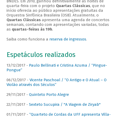
BNDES. Em 2010, ganhou definitivamente as noites de
quarta-feira com o projeto
Quartas Clássicas
, que no
início oferecia ao público apresentações gratuitas da
Orquestra Sinfônica Brasileira (OSB). Atualmente, o
Quartas Clássicas
apresenta uma agenda de concertos
semanais, contando com apresentações variadas, todas
as
quartas-feiras às 19h
.
Saiba como funciona a
reserva de ingressos
.
Espetáculos realizados
13/12/2017 -
Paulo Bellinati e Cristina Azuma / “Pingue-
Pongue”
06/12/2017 -
Vicente Paschoal / “O Antigo e O Atual – O
Violão através dos Séculos”
29/11/2017 -
Quinteto Porto Alegre
22/11/2017 -
Sexteto Sucupira / "A Viagem de Ziryab"
01/11/2017 -
“Quarteto de Cordas da UFF apresenta Villa-