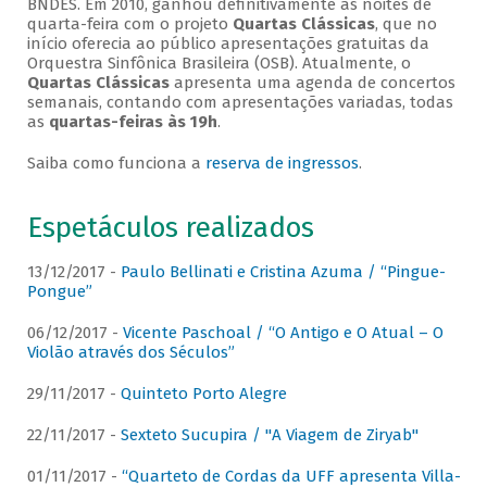
BNDES. Em 2010, ganhou definitivamente as noites de
quarta-feira com o projeto
Quartas Clássicas
, que no
início oferecia ao público apresentações gratuitas da
Orquestra Sinfônica Brasileira (OSB). Atualmente, o
Quartas Clássicas
apresenta uma agenda de concertos
semanais, contando com apresentações variadas, todas
as
quartas-feiras às 19h
.
Saiba como funciona a
reserva de ingressos
.
Espetáculos realizados
13/12/2017 -
Paulo Bellinati e Cristina Azuma / “Pingue-
Pongue”
06/12/2017 -
Vicente Paschoal / “O Antigo e O Atual – O
Violão através dos Séculos”
29/11/2017 -
Quinteto Porto Alegre
22/11/2017 -
Sexteto Sucupira / "A Viagem de Ziryab"
01/11/2017 -
“Quarteto de Cordas da UFF apresenta Villa-