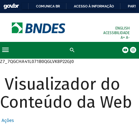
COMUNICA BR
ACESSO À INFORMAÇÃO
PARTI
ENGLISH
ACESSIBILIDADE
A+
A-
Busca
Z7_7QGCHA41L071B0QGLVK8P22GJ0
Visualizador do
Conteúdo da Web
Ações