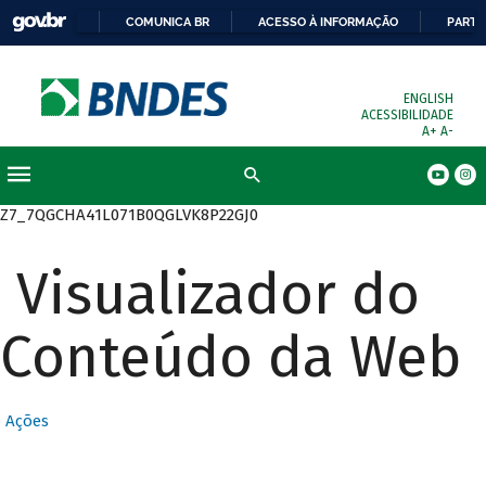
COMUNICA BR
ACESSO À INFORMAÇÃO
PARTI
ENGLISH
ACESSIBILIDADE
A+
A-
Busca
Z7_7QGCHA41L071B0QGLVK8P22GJ0
Visualizador do
Conteúdo da Web
Ações