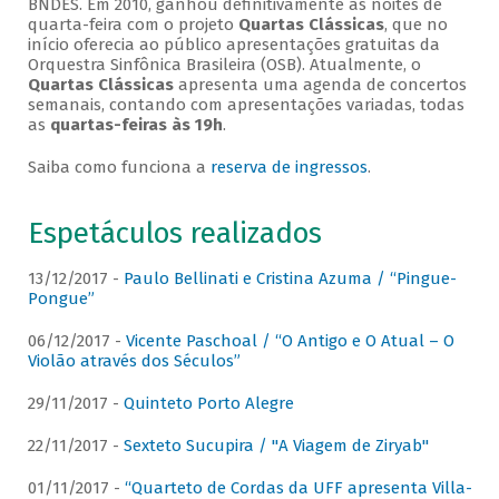
BNDES. Em 2010, ganhou definitivamente as noites de
quarta-feira com o projeto
Quartas Clássicas
, que no
início oferecia ao público apresentações gratuitas da
Orquestra Sinfônica Brasileira (OSB). Atualmente, o
Quartas Clássicas
apresenta uma agenda de concertos
semanais, contando com apresentações variadas, todas
as
quartas-feiras às 19h
.
Saiba como funciona a
reserva de ingressos
.
Espetáculos realizados
13/12/2017 -
Paulo Bellinati e Cristina Azuma / “Pingue-
Pongue”
06/12/2017 -
Vicente Paschoal / “O Antigo e O Atual – O
Violão através dos Séculos”
29/11/2017 -
Quinteto Porto Alegre
22/11/2017 -
Sexteto Sucupira / "A Viagem de Ziryab"
01/11/2017 -
“Quarteto de Cordas da UFF apresenta Villa-