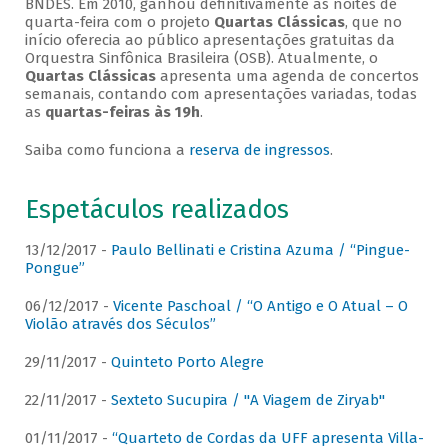
BNDES. Em 2010, ganhou definitivamente as noites de
quarta-feira com o projeto
Quartas Clássicas
, que no
início oferecia ao público apresentações gratuitas da
Orquestra Sinfônica Brasileira (OSB). Atualmente, o
Quartas Clássicas
apresenta uma agenda de concertos
semanais, contando com apresentações variadas, todas
as
quartas-feiras às 19h
.
Saiba como funciona a
reserva de ingressos
.
Espetáculos realizados
13/12/2017 -
Paulo Bellinati e Cristina Azuma / “Pingue-
Pongue”
06/12/2017 -
Vicente Paschoal / “O Antigo e O Atual – O
Violão através dos Séculos”
29/11/2017 -
Quinteto Porto Alegre
22/11/2017 -
Sexteto Sucupira / "A Viagem de Ziryab"
01/11/2017 -
“Quarteto de Cordas da UFF apresenta Villa-