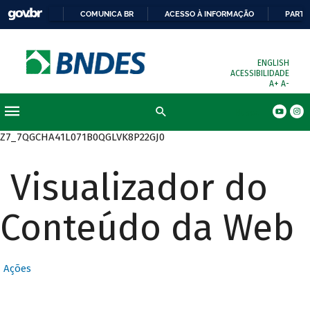
COMUNICA BR
ACESSO À INFORMAÇÃO
PARTI
ENGLISH
ACESSIBILIDADE
A+
A-
Busca
Z7_7QGCHA41L071B0QGLVK8P22GJ0
Visualizador do
Conteúdo da Web
Ações