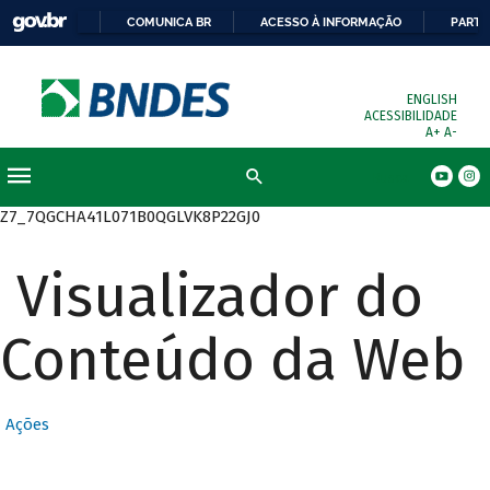
COMUNICA BR
ACESSO À INFORMAÇÃO
PARTI
ENGLISH
ACESSIBILIDADE
A+
A-
Busca
Z7_7QGCHA41L071B0QGLVK8P22GJ0
Visualizador do
Conteúdo da Web
Ações