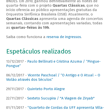
BNDES. Em 2010, ganhou definitivamente as noites de
quarta-feira com o projeto
Quartas Clássicas
, que no
início oferecia ao público apresentações gratuitas da
Orquestra Sinfônica Brasileira (OSB). Atualmente, o
Quartas Clássicas
apresenta uma agenda de concertos
semanais, contando com apresentações variadas, todas
as
quartas-feiras às 19h
.
Saiba como funciona a
reserva de ingressos
.
Espetáculos realizados
13/12/2017 -
Paulo Bellinati e Cristina Azuma / “Pingue-
Pongue”
06/12/2017 -
Vicente Paschoal / “O Antigo e O Atual – O
Violão através dos Séculos”
29/11/2017 -
Quinteto Porto Alegre
22/11/2017 -
Sexteto Sucupira / "A Viagem de Ziryab"
01/11/2017 -
“Quarteto de Cordas da UFF apresenta Villa-