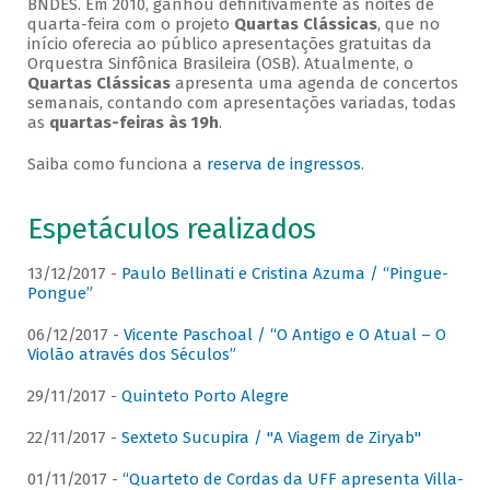
BNDES. Em 2010, ganhou definitivamente as noites de
quarta-feira com o projeto
Quartas Clássicas
, que no
início oferecia ao público apresentações gratuitas da
Orquestra Sinfônica Brasileira (OSB). Atualmente, o
Quartas Clássicas
apresenta uma agenda de concertos
semanais, contando com apresentações variadas, todas
as
quartas-feiras às 19h
.
Saiba como funciona a
reserva de ingressos
.
Espetáculos realizados
13/12/2017 -
Paulo Bellinati e Cristina Azuma / “Pingue-
Pongue”
06/12/2017 -
Vicente Paschoal / “O Antigo e O Atual – O
Violão através dos Séculos”
29/11/2017 -
Quinteto Porto Alegre
22/11/2017 -
Sexteto Sucupira / "A Viagem de Ziryab"
01/11/2017 -
“Quarteto de Cordas da UFF apresenta Villa-