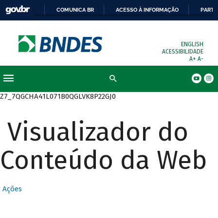
COMUNICA BR
ACESSO À INFORMAÇÃO
PARTI
ENGLISH
ACESSIBILIDADE
A+
A-
Busca
Z7_7QGCHA41L071B0QGLVK8P22GJ0
Visualizador do
Conteúdo da Web
Ações