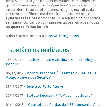
BNDES. Em 2010, ganhou definitivamente as noites de
quarta-feira com o projeto
Quartas Clássicas
, que no
início oferecia ao público apresentações gratuitas da
Orquestra Sinfônica Brasileira (OSB). Atualmente, o
Quartas Clássicas
apresenta uma agenda de concertos
semanais, contando com apresentações variadas, todas
as
quartas-feiras às 19h
.
Saiba como funciona a
reserva de ingressos
.
Espetáculos realizados
13/12/2017 -
Paulo Bellinati e Cristina Azuma / “Pingue-
Pongue”
06/12/2017 -
Vicente Paschoal / “O Antigo e O Atual – O
Violão através dos Séculos”
29/11/2017 -
Quinteto Porto Alegre
22/11/2017 -
Sexteto Sucupira / "A Viagem de Ziryab"
01/11/2017 -
“Quarteto de Cordas da UFF apresenta Villa-