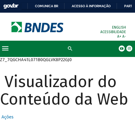
COMUNICA BR
ACESSO À INFORMAÇÃO
PARTI
ENGLISH
ACESSIBILIDADE
A+
A-
Busca
Z7_7QGCHA41L071B0QGLVK8P22GJ0
Visualizador do
Conteúdo da Web
Ações