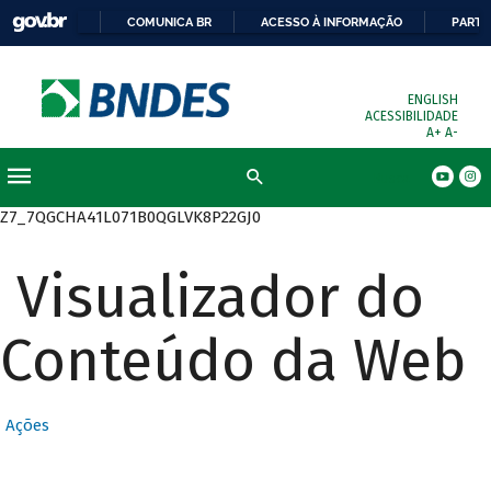
COMUNICA BR
ACESSO À INFORMAÇÃO
PARTI
ENGLISH
ACESSIBILIDADE
A+
A-
Busca
Z7_7QGCHA41L071B0QGLVK8P22GJ0
Visualizador do
Conteúdo da Web
Ações