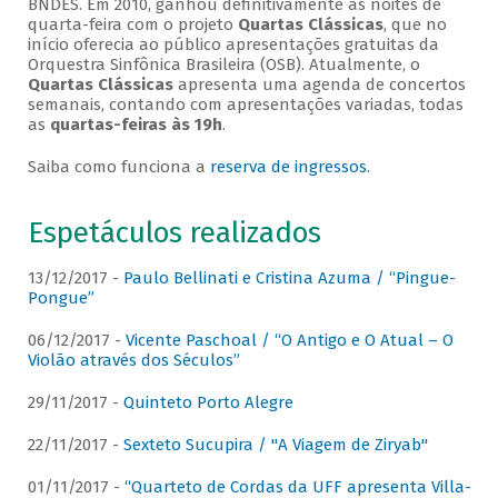
BNDES. Em 2010, ganhou definitivamente as noites de
quarta-feira com o projeto
Quartas Clássicas
, que no
início oferecia ao público apresentações gratuitas da
Orquestra Sinfônica Brasileira (OSB). Atualmente, o
Quartas Clássicas
apresenta uma agenda de concertos
semanais, contando com apresentações variadas, todas
as
quartas-feiras às 19h
.
Saiba como funciona a
reserva de ingressos
.
Espetáculos realizados
13/12/2017 -
Paulo Bellinati e Cristina Azuma / “Pingue-
Pongue”
06/12/2017 -
Vicente Paschoal / “O Antigo e O Atual – O
Violão através dos Séculos”
29/11/2017 -
Quinteto Porto Alegre
22/11/2017 -
Sexteto Sucupira / "A Viagem de Ziryab"
01/11/2017 -
“Quarteto de Cordas da UFF apresenta Villa-