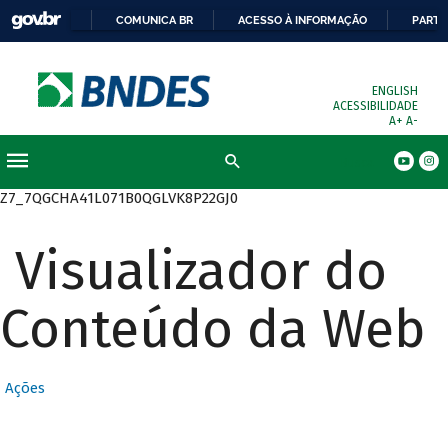
COMUNICA BR
ACESSO À INFORMAÇÃO
PARTI
ENGLISH
ACESSIBILIDADE
A+
A-
Busca
Z7_7QGCHA41L071B0QGLVK8P22GJ0
Visualizador do
Conteúdo da Web
Ações