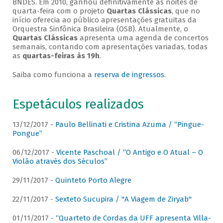
BNDES. Em 2010, ganhou definitivamente as noites de
quarta-feira com o projeto
Quartas Clássicas
, que no
início oferecia ao público apresentações gratuitas da
Orquestra Sinfônica Brasileira (OSB). Atualmente, o
Quartas Clássicas
apresenta uma agenda de concertos
semanais, contando com apresentações variadas, todas
as
quartas-feiras às 19h
.
Saiba como funciona a
reserva de ingressos
.
Espetáculos realizados
13/12/2017 -
Paulo Bellinati e Cristina Azuma / “Pingue-
Pongue”
06/12/2017 -
Vicente Paschoal / “O Antigo e O Atual – O
Violão através dos Séculos”
29/11/2017 -
Quinteto Porto Alegre
22/11/2017 -
Sexteto Sucupira / "A Viagem de Ziryab"
01/11/2017 -
“Quarteto de Cordas da UFF apresenta Villa-