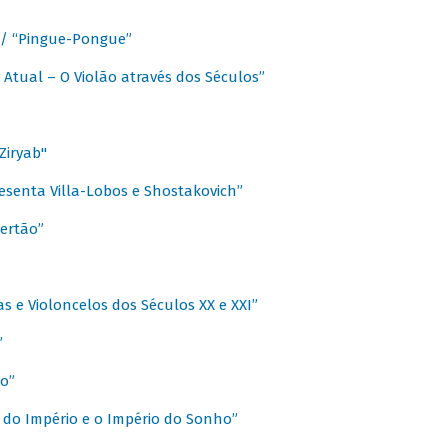
a / “Pingue-Pongue”
 Atual – O Violão através dos Séculos”
Ziryab"
esenta Villa-Lobos e Shostakovich”
ertão”
s e Violoncelos dos Séculos XX e XXI”
”
o”
 do Império e o Império do Sonho”