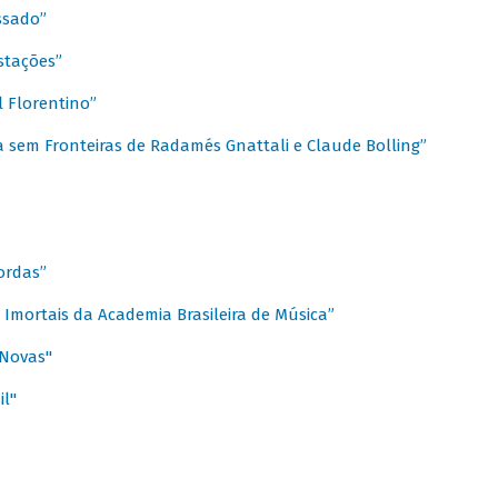
ssado”
stações”
 Florentino”
 sem Fronteiras de Radamés Gnattali e Claude Bolling”
ordas”
Imortais da Academia Brasileira de Música”
 Novas"
il"