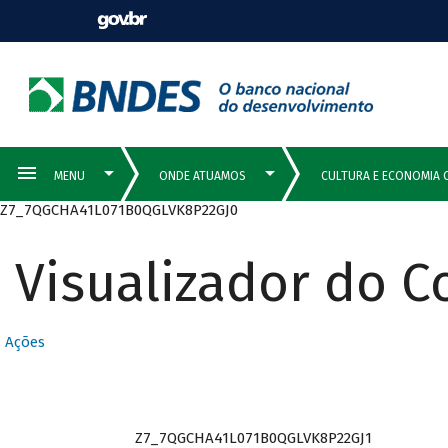
Z7_7QGCHA41L071B0QGLVK8P22GJ0
Visualizador do 
Ações
Z7_7QGCHA41L071B0QGLVK8P22GJ1