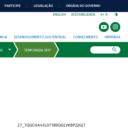
PARTICIPE
LEGISLAÇÃO
ÓRGÃOS DO GOVERNO
⁣
ENGLISH
ACESSIBILIDADE
A+
A-
NCIA
DESENVOLVIMENTO SUSTENTÁVEL
CONHECIMENTO
IMPRENSA
Busca
Z7_7QGCHA41L071B0QGLVK8P22GJ7