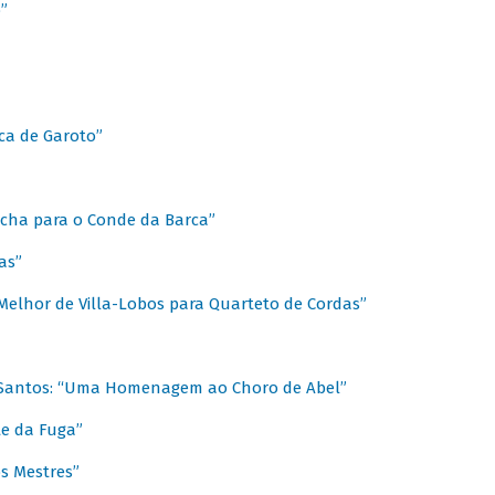
”
ica de Garoto”
Marcha para o Conde da Barca”
as”
Melhor de Villa-Lobos para Quarteto de Cordas”
o Santos: “Uma Homenagem ao Choro de Abel”
te da Fuga”
s Mestres”