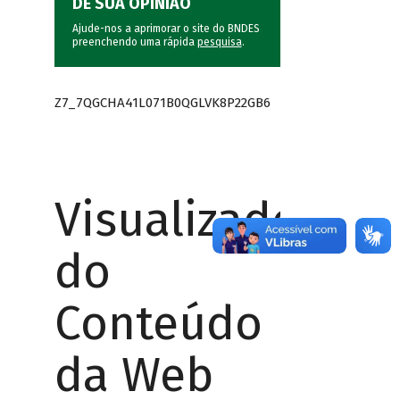
DÊ SUA OPINIÃO
Ajude-nos a aprimorar o site do BNDES
preenchendo uma rápida
pesquisa
.
Z7_7QGCHA41L071B0QGLVK8P22GB6
Visualizador
do
Conteúdo
da Web