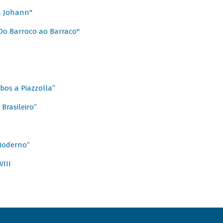
a Johann"
Do Barroco ao Barraco"
obos a Piazzolla”
Brasileiro”
 Moderno”
VIII