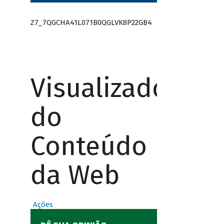
Z7_7QGCHA41L071B0QGLVK8P22GB4
Visualizador
do
Conteúdo
da Web
Ações