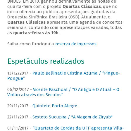
BNDES. Em 2010, ganhou definitivamente as noites de
quarta-feira com o projeto
Quartas Clássicas
, que no
início oferecia ao público apresentações gratuitas da
Orquestra Sinfônica Brasileira (OSB). Atualmente, o
Quartas Clássicas
apresenta uma agenda de concertos
semanais, contando com apresentações variadas, todas
as
quartas-feiras às 19h
.
Saiba como funciona a
reserva de ingressos
.
Espetáculos realizados
13/12/2017 -
Paulo Bellinati e Cristina Azuma / “Pingue-
Pongue”
06/12/2017 -
Vicente Paschoal / “O Antigo e O Atual – O
Violão através dos Séculos”
29/11/2017 -
Quinteto Porto Alegre
22/11/2017 -
Sexteto Sucupira / "A Viagem de Ziryab"
01/11/2017 -
“Quarteto de Cordas da UFF apresenta Villa-