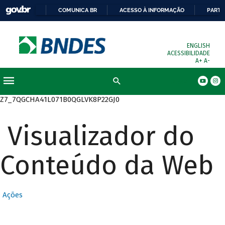
COMUNICA BR
ACESSO À INFORMAÇÃO
PARTI
ENGLISH
ACESSIBILIDADE
A+
A-
Busca
Z7_7QGCHA41L071B0QGLVK8P22GJ0
Visualizador do
Conteúdo da Web
Ações