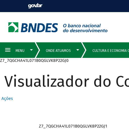
Z7_7QGCHA41L071B0QGLVK8P22GJ0
Visualizador do 
Ações
Z7_7QGCHA41L071B0QGLVK8P22GJ1