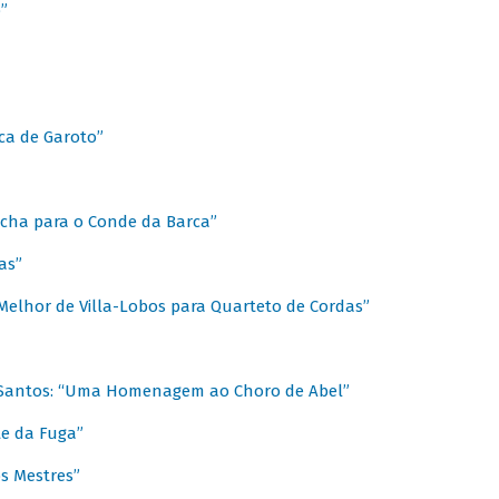
”
ica de Garoto”
Marcha para o Conde da Barca”
as”
Melhor de Villa-Lobos para Quarteto de Cordas”
o Santos: “Uma Homenagem ao Choro de Abel”
te da Fuga”
s Mestres”