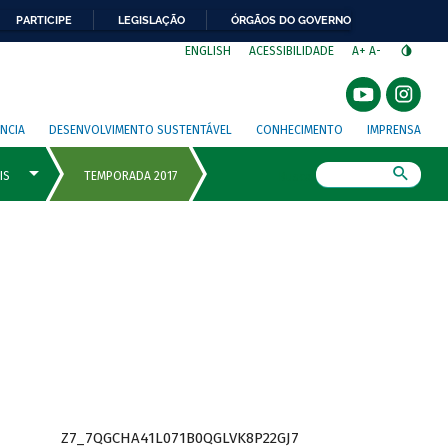
PARTICIPE
LEGISLAÇÃO
ÓRGÃOS DO GOVERNO
⁣
ENGLISH
ACESSIBILIDADE
A+
A-
NCIA
DESENVOLVIMENTO SUSTENTÁVEL
CONHECIMENTO
IMPRENSA
Busca
Z7_7QGCHA41L071B0QGLVK8P22GJ7