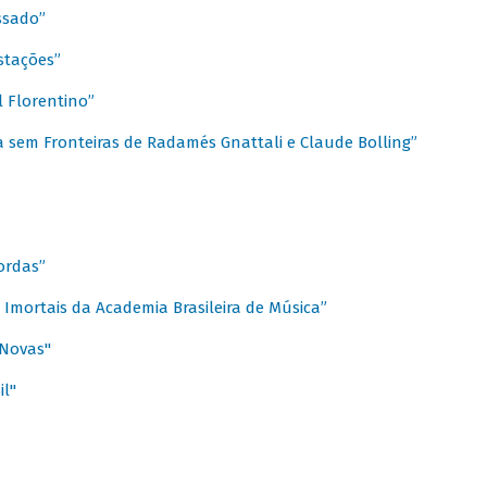
ssado”
stações”
 Florentino”
 sem Fronteiras de Radamés Gnattali e Claude Bolling”
ordas”
Imortais da Academia Brasileira de Música”
 Novas"
il"