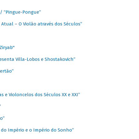
a / “Pingue-Pongue”
 Atual – O Violão através dos Séculos”
Ziryab"
esenta Villa-Lobos e Shostakovich”
ertão”
s e Violoncelos dos Séculos XX e XXI”
”
o”
 do Império e o Império do Sonho”