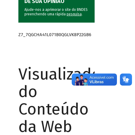
DÊ SUA OPINIÃO
Ajude-nos a aprimorar o site do BNDES
preenchendo uma rápida
pesquisa
.
Z7_7QGCHA41L071B0QGLVK8P22GB6
Visualizador
do
Conteúdo
da Web