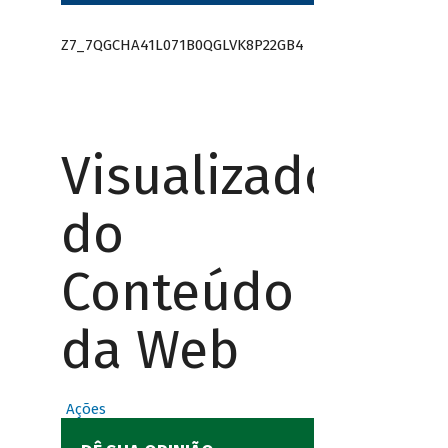
Z7_7QGCHA41L071B0QGLVK8P22GB4
Visualizador
do
Conteúdo
da Web
Ações