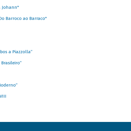
a Johann"
Do Barroco ao Barraco"
obos a Piazzolla”
Brasileiro”
 Moderno”
VIII