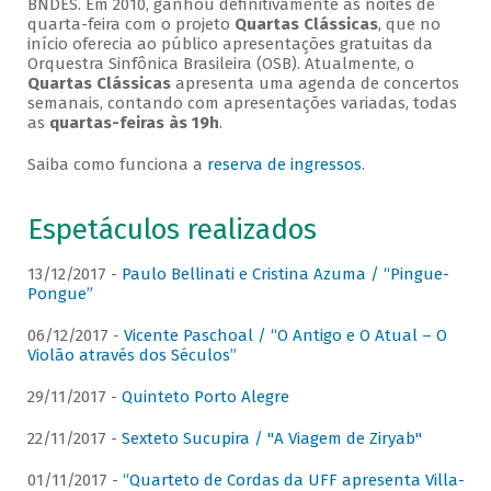
BNDES. Em 2010, ganhou definitivamente as noites de
quarta-feira com o projeto
Quartas Clássicas
, que no
início oferecia ao público apresentações gratuitas da
Orquestra Sinfônica Brasileira (OSB). Atualmente, o
Quartas Clássicas
apresenta uma agenda de concertos
semanais, contando com apresentações variadas, todas
as
quartas-feiras às 19h
.
Saiba como funciona a
reserva de ingressos
.
Espetáculos realizados
13/12/2017 -
Paulo Bellinati e Cristina Azuma / “Pingue-
Pongue”
06/12/2017 -
Vicente Paschoal / “O Antigo e O Atual – O
Violão através dos Séculos”
29/11/2017 -
Quinteto Porto Alegre
22/11/2017 -
Sexteto Sucupira / "A Viagem de Ziryab"
01/11/2017 -
“Quarteto de Cordas da UFF apresenta Villa-