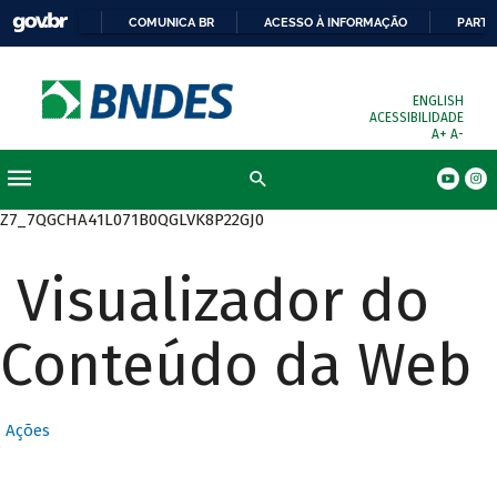
COMUNICA BR
ACESSO À INFORMAÇÃO
PARTI
ENGLISH
ACESSIBILIDADE
A+
A-
Busca
Z7_7QGCHA41L071B0QGLVK8P22GJ0
Visualizador do
Conteúdo da Web
Ações