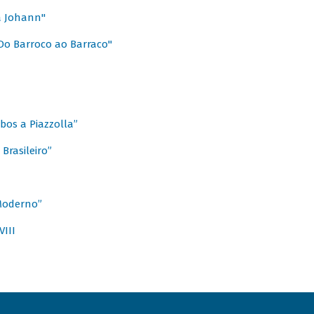
a Johann"
Do Barroco ao Barraco"
obos a Piazzolla”
Brasileiro”
 Moderno”
VIII