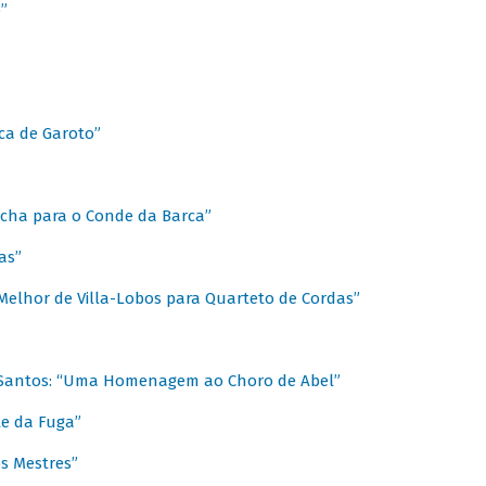
”
ica de Garoto”
Marcha para o Conde da Barca”
as”
Melhor de Villa-Lobos para Quarteto de Cordas”
o Santos: “Uma Homenagem ao Choro de Abel”
te da Fuga”
s Mestres”