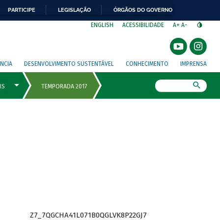
PARTICIPE
LEGISLAÇÃO
ÓRGÃOS DO GOVERNO
⁣
ENGLISH
ACESSIBILIDADE
A+
A-
NCIA
DESENVOLVIMENTO SUSTENTÁVEL
CONHECIMENTO
IMPRENSA
Busca
Z7_7QGCHA41L071B0QGLVK8P22GJ7