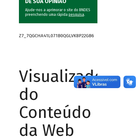
DÊ SUA OPINIÃO
Ajude-nos a aprimorar o site do BNDES
preenchendo uma rápida
pesquisa
.
Z7_7QGCHA41L071B0QGLVK8P22GB6
Visualizador
do
Conteúdo
da Web