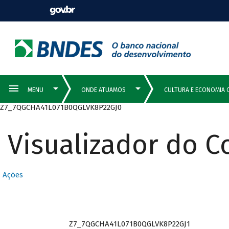
Z7_7QGCHA41L071B0QGLVK8P22GJ0
Visualizador do 
Ações
Z7_7QGCHA41L071B0QGLVK8P22GJ1