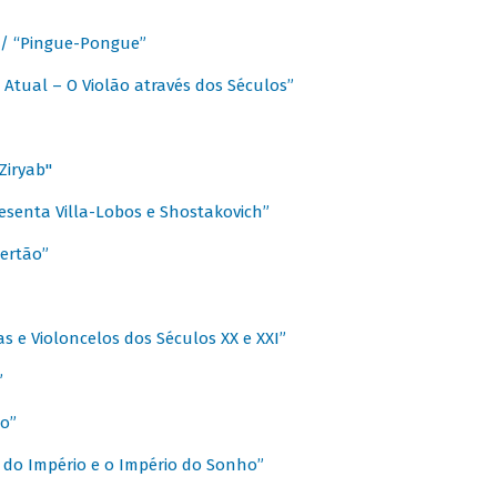
a / “Pingue-Pongue”
 Atual – O Violão através dos Séculos”
Ziryab"
esenta Villa-Lobos e Shostakovich”
ertão”
s e Violoncelos dos Séculos XX e XXI”
”
o”
 do Império e o Império do Sonho”