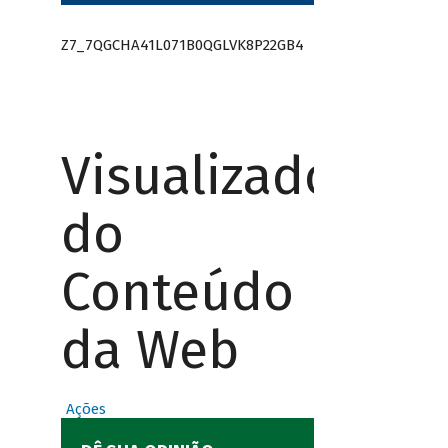
Z7_7QGCHA41L071B0QGLVK8P22GB4
Visualizador
do
Conteúdo
da Web
Ações