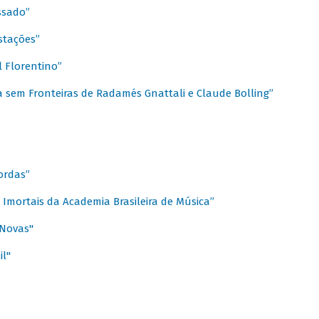
ssado”
stações”
 Florentino”
 sem Fronteiras de Radamés Gnattali e Claude Bolling”
ordas”
Imortais da Academia Brasileira de Música”
 Novas"
il"