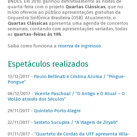
BNDES. Em 2010, ganhou definitivamente as noites de
quarta-feira com o projeto
Quartas Clássicas
, que no
início oferecia ao público apresentações gratuitas da
Orquestra Sinfônica Brasileira (OSB). Atualmente, o
Quartas Clássicas
apresenta uma agenda de concertos
semanais, contando com apresentações variadas, todas
as
quartas-feiras às 19h
.
Saiba como funciona a
reserva de ingressos
.
Espetáculos realizados
13/12/2017 -
Paulo Bellinati e Cristina Azuma / “Pingue-
Pongue”
06/12/2017 -
Vicente Paschoal / “O Antigo e O Atual – O
Violão através dos Séculos”
29/11/2017 -
Quinteto Porto Alegre
22/11/2017 -
Sexteto Sucupira / "A Viagem de Ziryab"
01/11/2017 -
“Quarteto de Cordas da UFF apresenta Villa-