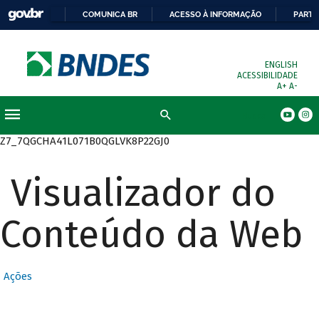
COMUNICA BR
ACESSO À INFORMAÇÃO
PARTI
ENGLISH
ACESSIBILIDADE
A+
A-
Busca
Z7_7QGCHA41L071B0QGLVK8P22GJ0
Visualizador do
Conteúdo da Web
Ações