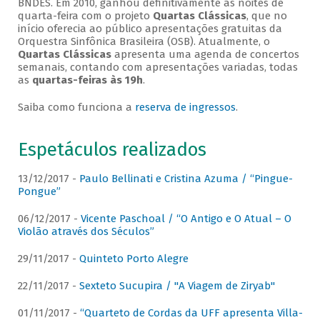
BNDES. Em 2010, ganhou definitivamente as noites de
quarta-feira com o projeto
Quartas Clássicas
, que no
início oferecia ao público apresentações gratuitas da
Orquestra Sinfônica Brasileira (OSB). Atualmente, o
Quartas Clássicas
apresenta uma agenda de concertos
semanais, contando com apresentações variadas, todas
as
quartas-feiras às 19h
.
Saiba como funciona a
reserva de ingressos
.
Espetáculos realizados
13/12/2017 -
Paulo Bellinati e Cristina Azuma / “Pingue-
Pongue”
06/12/2017 -
Vicente Paschoal / “O Antigo e O Atual – O
Violão através dos Séculos”
29/11/2017 -
Quinteto Porto Alegre
22/11/2017 -
Sexteto Sucupira / "A Viagem de Ziryab"
01/11/2017 -
“Quarteto de Cordas da UFF apresenta Villa-