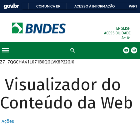
COMUNICA BR
ACESSO À INFORMAÇÃO
PARTI
ENGLISH
ACESSIBILIDADE
A+
A-
Busca
Z7_7QGCHA41L071B0QGLVK8P22GJ0
Visualizador do
Conteúdo da Web
Ações