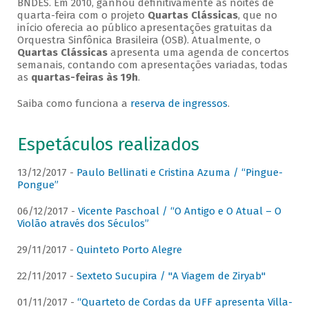
BNDES. Em 2010, ganhou definitivamente as noites de
quarta-feira com o projeto
Quartas Clássicas
, que no
início oferecia ao público apresentações gratuitas da
Orquestra Sinfônica Brasileira (OSB). Atualmente, o
Quartas Clássicas
apresenta uma agenda de concertos
semanais, contando com apresentações variadas, todas
as
quartas-feiras às 19h
.
Saiba como funciona a
reserva de ingressos
.
Espetáculos realizados
13/12/2017 -
Paulo Bellinati e Cristina Azuma / “Pingue-
Pongue”
06/12/2017 -
Vicente Paschoal / “O Antigo e O Atual – O
Violão através dos Séculos”
29/11/2017 -
Quinteto Porto Alegre
22/11/2017 -
Sexteto Sucupira / "A Viagem de Ziryab"
01/11/2017 -
“Quarteto de Cordas da UFF apresenta Villa-