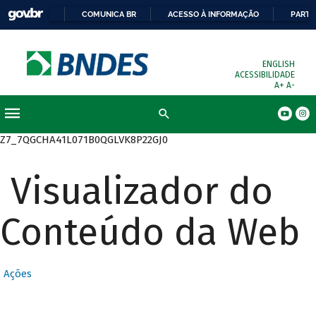
COMUNICA BR
ACESSO À INFORMAÇÃO
PARTI
ENGLISH
ACESSIBILIDADE
A+
A-
Busca
Z7_7QGCHA41L071B0QGLVK8P22GJ0
Visualizador do
Conteúdo da Web
Ações