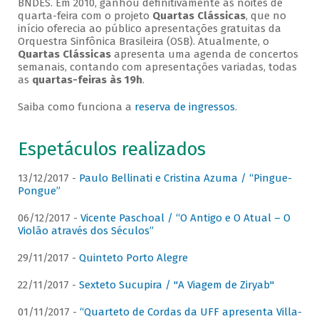
BNDES. Em 2010, ganhou definitivamente as noites de
quarta-feira com o projeto
Quartas Clássicas
, que no
início oferecia ao público apresentações gratuitas da
Orquestra Sinfônica Brasileira (OSB). Atualmente, o
Quartas Clássicas
apresenta uma agenda de concertos
semanais, contando com apresentações variadas, todas
as
quartas-feiras às 19h
.
Saiba como funciona a
reserva de ingressos
.
Espetáculos realizados
13/12/2017 -
Paulo Bellinati e Cristina Azuma / “Pingue-
Pongue”
06/12/2017 -
Vicente Paschoal / “O Antigo e O Atual – O
Violão através dos Séculos”
29/11/2017 -
Quinteto Porto Alegre
22/11/2017 -
Sexteto Sucupira / "A Viagem de Ziryab"
01/11/2017 -
“Quarteto de Cordas da UFF apresenta Villa-