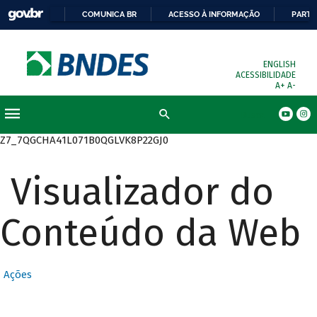
COMUNICA BR
ACESSO À INFORMAÇÃO
PARTI
ENGLISH
ACESSIBILIDADE
A+
A-
Busca
Z7_7QGCHA41L071B0QGLVK8P22GJ0
Visualizador do
Conteúdo da Web
Ações